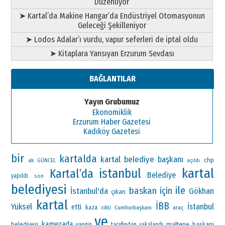
Düzenliyor
➤ Kartal’da Makine Hangar’da Endüstriyel Otomasyonun
Geleceği Şekilleniyor
➤ Lodos Adalar’ı vurdu, vapur seferleri de iptal oldu
➤ Kitaplara Yansıyan Erzurum Sevdası
BAĞLANTILAR
Yayın Grubumuz
Ekonomiklik
Erzurum Haber Gazetesi
Kadıköy Gazetesi
bir
kartalda
kartal belediye başkanı
chp
ak
GÜNCEL
açıldı
kartal
istanbul
Kartal’da
Belediye
yapıldı
son
belediyesi
ile
baskan
için
İstanbul'da
Gökhan
çıkan
kartal
İBB
Yüksel
İstanbul
etti
kaza
Cumhurbaşkanı
araç
cikti
ve
kamerada
maltepe
baskani
belediyesi
yangin
tarafından
yakalandı