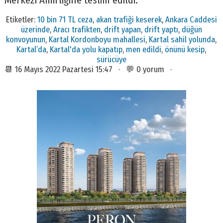
Merkezi Amirliğine teslim edildi.
Etiketler:
10 bin 71 TL ceza
,
akan trafiği keserek
,
Ankara Caddesi
üzerinde
,
Aracı trafikten
,
drift yapan
,
drift yaptı
,
düğün
konvoyunun
,
Kartal Kordonboyu mahallesi
,
Kartal sahil yolunda
,
Kartal’da
,
Kartal'da yolu kapatıp
,
men edildi
,
önünü kesip
,
sürücüye
📆 16 Mayıs 2022 Pazartesi 15:47 · 💬 0 yorum ·