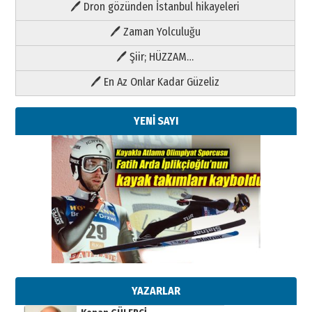
🖊 Dron gözünden İstanbul hikayeleri
🖊 Zaman Yolculuğu
🖊 Şiir; HÜZZAM…
🖊 En Az Onlar Kadar Güzeliz
YENİ SAYI
Kenan GÜLERCİ
Metin Külünk: Aileyi Korumak
Geleceği Korumaktır
11 Mayıs 2026 Pazartesi
Kenan GÜLERCİ
Metin Külünk: Aileyi Korumak
Geleceği Korumaktır
YAZARLAR
11 Mayıs 2026 Pazartesi