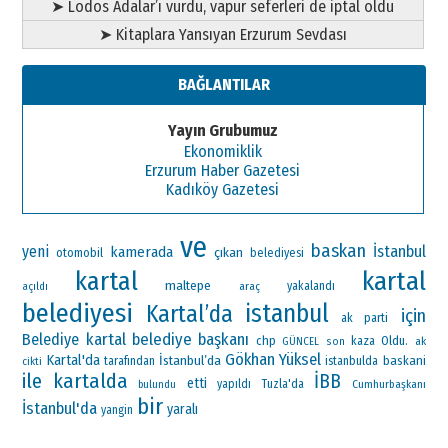
➤ Lodos Adalar’ı vurdu, vapur seferleri de iptal oldu
➤ Kitaplara Yansıyan Erzurum Sevdası
BAĞLANTILAR
Yayın Grubumuz
Ekonomiklik
Erzurum Haber Gazetesi
Kadıköy Gazetesi
ve
baskan
yeni
İstanbul
kamerada
çıkan
otomobil
belediyesi
kartal
kartal
maltepe
araç
yakalandı
açıldı
belediyesi
istanbul
Kartal’da
için
ak parti
kartal belediye başkanı
Belediye
chp
Oldu.
kaza
ak
GÜNCEL
son
Gökhan Yüksel
Kartal'da
İstanbul’da
baskani
tarafından
istanbulda
cikti
ile
kartalda
İBB
etti
yapıldı
Tuzla'da
Cumhurbaşkanı
bulundu
bir
İstanbul'da
yaralı
yangin