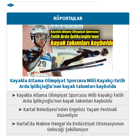
◀
▶
Kenan GÜLERCİ
Metin Külünk: Aileyi Korumak
RÖPORTAJLAR
Geleceği Korumaktır
11 Mayıs 2026 Pazartesi
Kayakla Atlama Olimpiyat Sporcusu Milli Kayakçı Fatih
Arda İplikçioğlu’nun kayak takımları kayboldu
➤ Kayakla Atlama Olimpiyat Sporcusu Milli Kayakçı Fatih
Arda İplikçioğlu’nun kayak takımları kayboldu
➤ Kartal Belediyesi’nden Engelsiz Yaşam Festivali
Düzenliyor
➤ Kartal’da Makine Hangar’da Endüstriyel Otomasyonun
Geleceği Şekilleniyor