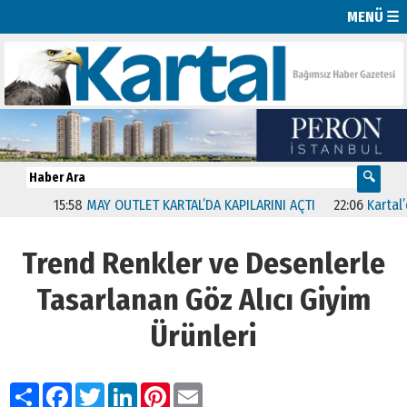
MENÜ ☰
15:58
MAY OUTLET KARTAL’DA KAPILARINI AÇTI
22:06
Kartal’da “B
Trend Renkler ve Desenlerle
Tasarlanan Göz Alıcı Giyim
Ürünleri
Paylaş
Facebook
Twitter
LinkedIn
Pinterest
Email