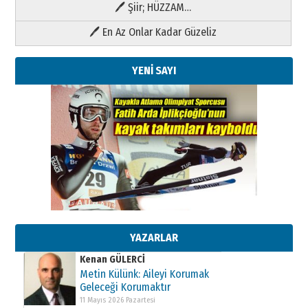
🖊 Şiir; HÜZZAM…
🖊 En Az Onlar Kadar Güzeliz
YENİ SAYI
Kenan GÜLERCİ
Metin Külünk: Aileyi Korumak
Geleceği Korumaktır
11 Mayıs 2026 Pazartesi
YAZARLAR
Kenan GÜLERCİ
Metin Külünk: Aileyi Korumak
Geleceği Korumaktır
11 Mayıs 2026 Pazartesi