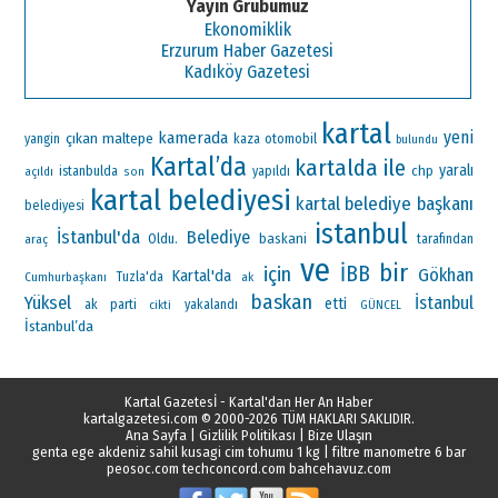
Yayın Grubumuz
Ekonomiklik
Erzurum Haber Gazetesi
Kadıköy Gazetesi
kartal
yeni
kamerada
çıkan
maltepe
otomobil
yangin
kaza
bulundu
Kartal’da
kartalda
ile
yaralı
chp
istanbulda
yapıldı
açıldı
son
kartal belediyesi
kartal belediye başkanı
belediyesi
istanbul
İstanbul'da
Belediye
Oldu.
baskani
araç
tarafından
ve
bir
İBB
için
Gökhan
Kartal'da
Cumhurbaşkanı
Tuzla'da
ak
baskan
Yüksel
İstanbul
etti
ak parti
yakalandı
cikti
GÜNCEL
İstanbul’da
Kartal Gazetesİ - Kartal'dan Her An Haber
kartalgazetesi.com
© 2000-2026 TÜM HAKLARI SAKLIDIR.
Ana Sayfa
|
Gizlilik Politikası
|
Bize Ulaşın
genta ege akdeniz sahil kusagi cim tohumu 1 kg
|
filtre manometre 6 bar
peosoc.com
techconcord.com
bahcehavuz.com