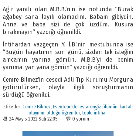
Ağır yaralı olan M.B.B.’nin ise notunda “Burak
ağabey sana layık olamadım. Babam gibiydin.
Anne ve baba sizi de çok üzdüm. Kusura
bırakmayın” yazdığı öğrenildi.
İntihardan vazgeçen Y. İ.B.’nin mektubunda ise
“Bugün hayatımın son günü, sizden tek isteğim
amcamın yanına gömün. M.B.B’yi de benim
yanıma, yan yana gömün” yazdığı öğrenildi.
Cemre Bilmez’in cesedi Adli Tıp Kurumu Morguna
götürülürken, olayla ilgili soruşturmanın
sürdüğü öğrenildi.
Etiketler:
Cemre Bilmez
,
Esentepe’de
,
esrarengiz ölümün
,
kartal
,
olayının
,
olduğu öğrenildi
,
toplu intihar
📆 24 Mayıs 2022 Salı 22:05 · 💬 0 yorum ·