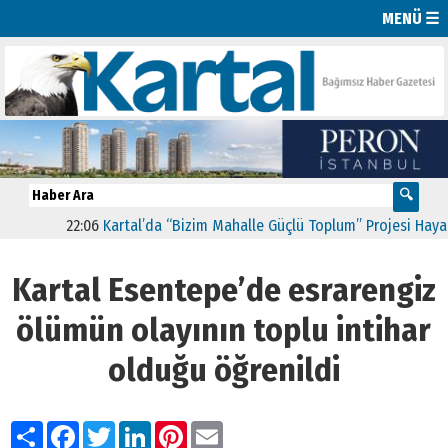
MENÜ ☰
22:06
Kartal’da “Bizim Mahalle Güçlü Toplum” Projesi Hayata Ge
Kartal Esentepe’de esrarengiz
ölümün olayının toplu intihar
olduğu öğrenildi
Paylaş
Facebook
Twitter
LinkedIn
Pinterest
Email