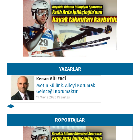
Kenan GÜLERCİ
Metin Külünk: Aileyi Korumak
Geleceği Korumaktır
11 Mayıs 2026 Pazartesi
YAZARLAR
Kenan GÜLERCİ
Metin Külünk: Aileyi Korumak
Geleceği Korumaktır
11 Mayıs 2026 Pazartesi
◀
▶
Kenan GÜLERCİ
Metin Külünk: Aileyi Korumak
RÖPORTAJLAR
Geleceği Korumaktır
11 Mayıs 2026 Pazartesi