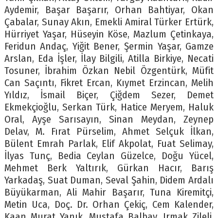
Aydemir, Başar Başarır, Orhan Bahtiyar, Okan
Çabalar, Sunay Akın, Emekli Amiral Türker Ertürk,
Hürriyet Yaşar, Hüseyin Köse, Mazlum Çetinkaya,
Feridun Andaç, Yiğit Bener, Şermin Yaşar, Gamze
Arslan, Eda İşler, İlay Bilgili, Atilla Birkiye, Necati
Tosuner, İbrahim Özkan Nebil Özgentürk, Müfit
Can Saçıntı, Fikret Ercan, Kıymet Erzincan, Melih
Yıldız, İsmail Biçer, Çiğdem Sezer, Demet
Ekmekçioğlu, Serkan Türk, Hatice Meryem, Haluk
Oral, Ayşe Sarısayın, Sinan Meydan, Zeynep
Delav, M. Fırat Pürselim, Ahmet Selçuk İlkan,
Bülent Emrah Parlak, Elif Akpolat, Fuat Selimay,
İlyas Tunç, Bedia Ceylan Güzelce, Doğu Yücel,
Mehmet Berk Yaltırık, Gürkan Hacır, Barış
Yarkadaş, Suat Duman, Seval Şahin, Didem Ardalı
Büyükarman, Ali Mahir Başarır, Tuna Kiremitçi,
Metin Uca, Doç. Dr. Orhan Çekiç, Cem Kalender,
Kaan Murat Yanık, Mustafa Balbay, Irmak Zileli,