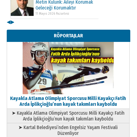
Metin Külünk: Aileyi Korumak
Geleceği Korumaktır
11 Mayıs 2026 Pazartesi
◀
▶
Kenan GÜLERCİ
Metin Külünk: Aileyi Korumak
RÖPORTAJLAR
Geleceği Korumaktır
11 Mayıs 2026 Pazartesi
Kayakla Atlama Olimpiyat Sporcusu Milli Kayakçı Fatih
Arda İplikçioğlu’nun kayak takımları kayboldu
➤ Kayakla Atlama Olimpiyat Sporcusu Milli Kayakçı Fatih
Arda İplikçioğlu’nun kayak takımları kayboldu
➤ Kartal Belediyesi’nden Engelsiz Yaşam Festivali
Düzenliyor