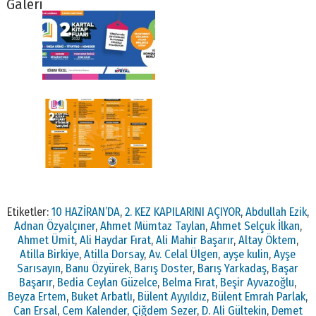
Galeri
Etiketler:
10 HAZİRAN’DA
,
2. KEZ KAPILARINI AÇIYOR
,
Abdullah Ezik
,
Adnan Özyalçıner
,
Ahmet Mümtaz Taylan
,
Ahmet Selçuk İlkan
,
Ahmet Ümit
,
Ali Haydar Fırat
,
Ali Mahir Başarır
,
Altay Öktem
,
Atilla Birkiye
,
Atilla Dorsay
,
Av. Celal Ülgen
,
ayşe kulin
,
Ayşe
Sarısayın
,
Banu Özyürek
,
Barış Doster
,
Barış Yarkadaş
,
Başar
Başarır
,
Bedia Ceylan Güzelce
,
Belma Fırat
,
Beşir Ayvazoğlu
,
Beyza Ertem
,
Buket Arbatlı
,
Bülent Ayyıldız
,
Bülent Emrah Parlak
,
Can Ersal
,
Cem Kalender
,
Çiğdem Sezer
,
D. Ali Gültekin
,
Demet