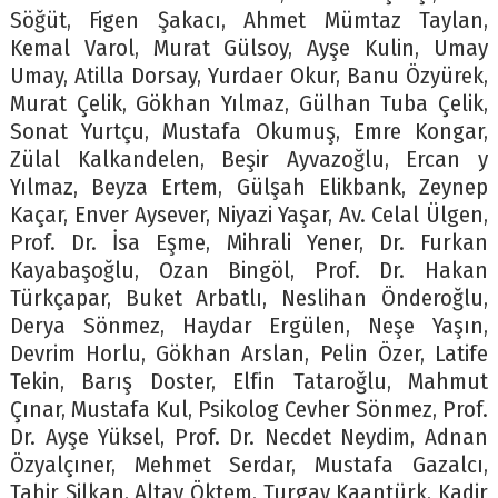
Söğüt, Figen Şakacı, Ahmet Mümtaz Taylan,
Kemal Varol, Murat Gülsoy, Ayşe Kulin, Umay
Umay, Atilla Dorsay, Yurdaer Okur, Banu Özyürek,
Murat Çelik, Gökhan Yılmaz, Gülhan Tuba Çelik,
Sonat Yurtçu, Mustafa Okumuş, Emre Kongar,
Zülal Kalkandelen, Beşir Ayvazoğlu, Ercan y
Yılmaz, Beyza Ertem, Gülşah Elikbank, Zeynep
Kaçar, Enver Aysever, Niyazi Yaşar, Av. Celal Ülgen,
Prof. Dr. İsa Eşme, Mihrali Yener, Dr. Furkan
Kayabaşoğlu, Ozan Bingöl, Prof. Dr. Hakan
Türkçapar, Buket Arbatlı, Neslihan Önderoğlu,
Derya Sönmez, Haydar Ergülen, Neşe Yaşın,
Devrim Horlu, Gökhan Arslan, Pelin Özer, Latife
Tekin, Barış Doster, Elfin Tataroğlu, Mahmut
Çınar, Mustafa Kul, Psikolog Cevher Sönmez, Prof.
Dr. Ayşe Yüksel, Prof. Dr. Necdet Neydim, Adnan
Özyalçıner, Mehmet Serdar, Mustafa Gazalcı,
Tahir Şilkan, Altay Öktem, Turgay Kaantürk, Kadir