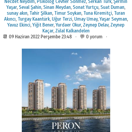
Necdet Neydim
,
Psikolog Cevher Sönmez
,
Serkan Türk
,
Şermin
Yaşar
,
Seval Şahin
,
Sinan Meydan
,
Sonat Yurtçu
,
Suat Duman
,
sunay akın
,
Tahir Şilkan
,
Timur Soykan
,
Tuna Kiremitçi
,
Turan
Akıncı
,
Turgay Kaantürk
,
Uğur Terzi
,
Umay Umay
,
Yaşar Seyman
,
Yavuz Ekinci
,
Yiğit Bener
,
Yurdaer Okur
,
Zeynep Delav
,
Zeynep
Kaçar
,
Zülal Kalkandelen
📆 09 Haziran 2022 Perşembe 23:48 · 💬 0 yorum ·