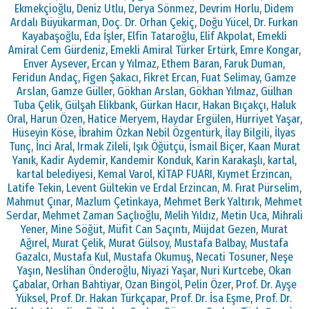
Ekmekçioğlu
,
Deniz Utlu
,
Derya Sönmez
,
Devrim Horlu
,
Didem
Ardalı Büyükarman
,
Doç. Dr. Orhan Çekiç
,
Doğu Yücel
,
Dr. Furkan
Kayabaşoğlu
,
Eda İşler
,
Elfin Tataroğlu
,
Elif Akpolat
,
Emekli
Amiral Cem Gürdeniz
,
Emekli Amiral Türker Ertürk
,
Emre Kongar
,
Enver Aysever
,
Ercan y Yılmaz
,
Ethem Baran
,
Faruk Duman
,
Feridun Andaç
,
Figen Şakacı
,
Fikret Ercan
,
Fuat Selimay
,
Gamze
Arslan
,
Gamze Güller
,
Gökhan Arslan
,
Gökhan Yılmaz
,
Gülhan
Tuba Çelik
,
Gülşah Elikbank
,
Gürkan Hacır
,
Hakan Bıçakçı
,
Haluk
Oral
,
Harun Özen
,
Hatice Meryem
,
Haydar Ergülen
,
Hürriyet Yaşar
,
Hüseyin Köse
,
İbrahim Özkan Nebil Özgentürk
,
İlay Bilgili
,
İlyas
Tunç
,
İnci Aral
,
Irmak Zileli
,
Işık Öğütçü
,
İsmail Biçer
,
Kaan Murat
Yanık
,
Kadir Aydemir
,
Kandemir Konduk
,
Karin Karakaşlı
,
kartal
,
kartal belediyesi
,
Kemal Varol
,
KİTAP FUARI
,
Kıymet Erzincan
,
Latife Tekin
,
Levent Gültekin ve Erdal Erzincan
,
M. Fırat Pürselim
,
Mahmut Çınar
,
Mazlum Çetinkaya
,
Mehmet Berk Yaltırık
,
Mehmet
Serdar
,
Mehmet Zaman Saçlıoğlu
,
Melih Yıldız
,
Metin Uca
,
Mihrali
Yener
,
Mine Söğüt
,
Müfit Can Saçıntı
,
Müjdat Gezen
,
Murat
Ağırel
,
Murat Çelik
,
Murat Gülsoy
,
Mustafa Balbay
,
Mustafa
Gazalcı
,
Mustafa Kul
,
Mustafa Okumuş
,
Necati Tosuner
,
Neşe
Yaşın
,
Neslihan Önderoğlu
,
Niyazi Yaşar
,
Nuri Kurtcebe
,
Okan
Çabalar
,
Orhan Bahtiyar
,
Ozan Bingöl
,
Pelin Özer
,
Prof. Dr. Ayşe
Yüksel
,
Prof. Dr. Hakan Türkçapar
,
Prof. Dr. İsa Eşme
,
Prof. Dr.