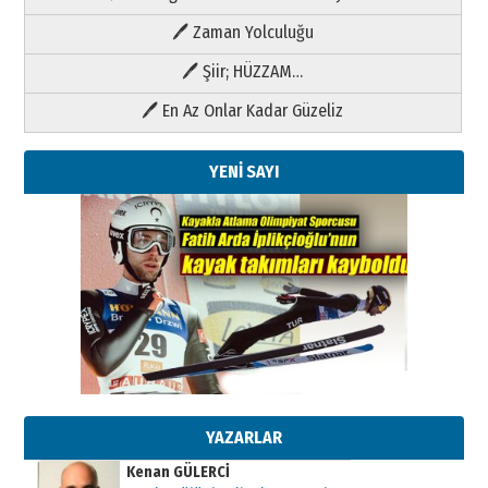
🖊 Zaman Yolculuğu
🖊 Şiir; HÜZZAM…
🖊 En Az Onlar Kadar Güzeliz
YENİ SAYI
Kenan GÜLERCİ
Metin Külünk: Aileyi Korumak
Geleceği Korumaktır
11 Mayıs 2026 Pazartesi
YAZARLAR
Kenan GÜLERCİ