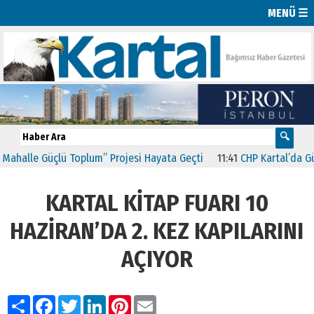
MENÜ ☰
e Güçlü Toplum” Projesi Hayata Geçti
11:41
CHP Kartal’da Gülşen N
KARTAL KİTAP FUARI 10
HAZİRAN’DA 2. KEZ KAPILARINI
AÇIYOR
Paylaş
Facebook
Twitter
LinkedIn
Pinterest
Email