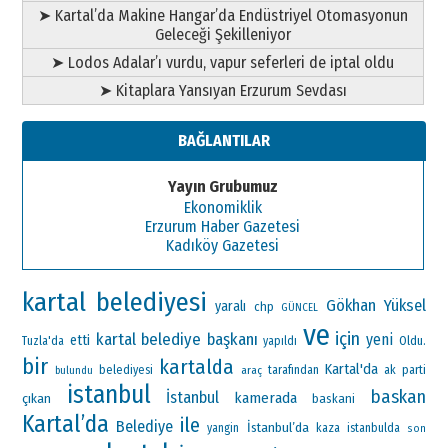
➤ Kartal’da Makine Hangar’da Endüstriyel Otomasyonun
Geleceği Şekilleniyor
➤ Lodos Adalar’ı vurdu, vapur seferleri de iptal oldu
➤ Kitaplara Yansıyan Erzurum Sevdası
BAĞLANTILAR
Yayın Grubumuz
Ekonomiklik
Erzurum Haber Gazetesi
Kadıköy Gazetesi
kartal belediyesi
Gökhan Yüksel
yaralı
chp
GÜNCEL
ve
için
kartal belediye başkanı
yeni
etti
Oldu.
Tuzla'da
yapıldı
bir
kartalda
Kartal'da
ak parti
belediyesi
araç
tarafından
bulundu
istanbul
baskan
İstanbul
kamerada
çıkan
baskani
Kartal’da
ile
Belediye
İstanbul’da
yangin
kaza
istanbulda
son