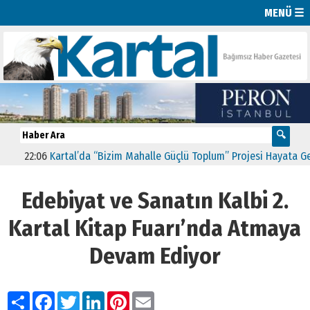
MENÜ ☰
:06
Kartal’da “Bizim Mahalle Güçlü Toplum” Projesi Hayata Geçti
1
Edebiyat ve Sanatın Kalbi 2.
Kartal Kitap Fuarı’nda Atmaya
Devam Ediyor
Paylaş
Facebook
Twitter
LinkedIn
Pinterest
Email