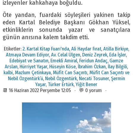
izleyenler kahkahaya boğuldu.
Öte yandan, fuardaki söyleşileri yakinen takip
eden Kartal Belediye Başkanı Gökhan Yüksel,
etkinliklerin sonunda yazar ve sanatçılara
günün anısına kalem takdim etti.
Etiketler:
2. Kartal Kitap Fuarı'nda
,
Ali Haydar Fırat
,
Atilla Birkiye
,
Atmaya Devam Ediyor
,
Av. Celal Ülgen
,
Deniz Zeyrek
,
Eda İşler
,
Edebiyat ve Sanatın
,
Emekli Amiral
,
Feridun Andaç
,
Gamze
Arslan
,
Hürriyet Yaşar
,
Hüseyin Köse
,
İbrahim Özkan
,
İlay Bilgili
,
kalbi
,
Mazlum Çetinkaya
,
Müfit Can Saçıntı
,
Müfit Can Saçıntı ve
Nebil Özgentürk’ü
,
Nebil Özgentürk
,
Necati Tosuner
,
Şermin
Yaşar
,
Türker Ertürk
,
Yiğit Bener
📆 16 Haziran 2022 Perşembe 12:05 · 💬 0 yorum ·