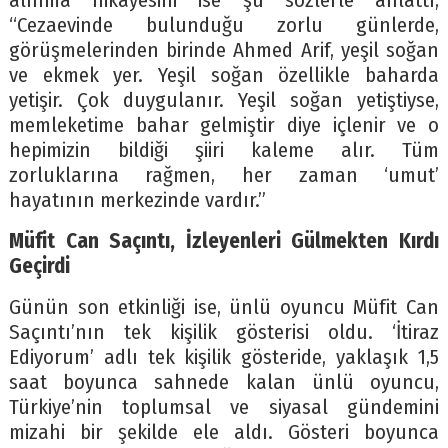
alınma hikâyesini ise şu sözlerle anlattı;
“Cezaevinde bulunduğu zorlu günlerde,
görüşmelerinden birinde Ahmed Arif, yeşil soğan
ve ekmek yer. Yeşil soğan özellikle baharda
yetişir. Çok duygulanır. Yeşil soğan yetiştiyse,
memleketime bahar gelmiştir diye içlenir ve o
hepimizin bildiği şiiri kaleme alır. Tüm
zorluklarına rağmen, her zaman ‘umut’
hayatının merkezinde vardır.”
Müfit Can Saçıntı, İzleyenleri Gülmekten Kırdı
Geçirdi
Günün son etkinliği ise, ünlü oyuncu Müfit Can
Saçıntı’nın tek kişilik gösterisi oldu. ‘İtiraz
Ediyorum’ adlı tek kişilik gösteride, yaklaşık 1,5
saat boyunca sahnede kalan ünlü oyuncu,
Türkiye’nin toplumsal ve siyasal gündemini
mizahi bir şekilde ele aldı. Gösteri boyunca