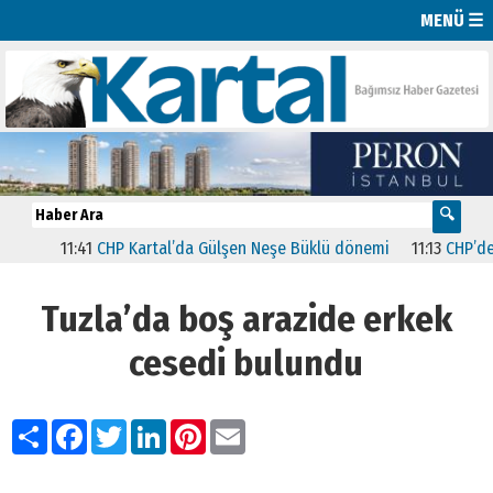
MENÜ ☰
11:41
CHP Kartal’da Gülşen Neşe Büklü dönemi
11:13
CHP’de İsta
Tuzla’da boş arazide erkek
cesedi bulundu
Paylaş
Facebook
Twitter
LinkedIn
Pinterest
Email