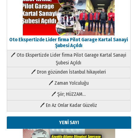
Oto Ekspertizde Lider firma Pilot Garage Kartal Sanayi
Şubesi Açıldı
🖊 Oto Ekspertizde Lider firma Pilot Garage Kartal Sanayi
Şubesi Açıldı
🖊 Dron gözünden İstanbul hikayeleri
🖊 Zaman Yolculuğu
🖊 Şiir; HÜZZAM…
🖊 En Az Onlar Kadar Güzeliz
YENİ SAYI