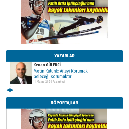
Kenan GÜLERCİ
Metin Külünk: Aileyi Korumak
Geleceği Korumaktır
11 Mayıs 2026 Pazartesi
YAZARLAR
Kenan GÜLERCİ
Metin Külünk: Aileyi Korumak
Geleceği Korumaktır
11 Mayıs 2026 Pazartesi
◀
▶
Kenan GÜLERCİ
Metin Külünk: Aileyi Korumak
RÖPORTAJLAR
Geleceği Korumaktır
11 Mayıs 2026 Pazartesi