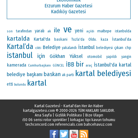
Erzurum Haber Gazetesi
Kadıköy Gazetesi
ve
ile
yeni
yaralı
maltepe
tarafından
ak
istanbulda
son
açıldı
kartalda
Kartal'da
İstanbul’da
baskani
Oldu.
Tuzla'da
kaza
Kartal’da
Belediye
İstanbul
çıkan
chp
yakalandı
belediyesi
cikti
istanbul
için
Gökhan Yüksel
otomobil
yapıldı
yangin
bir
İBB
İstanbul'da
kartal
kamerada
Cumhurbaşkanı
araç
GÜNCEL
kartal belediyesi
baskan
belediye başkanı
ak parti
kartal
etti
bulundu
Kartal Gazetesİ - Kartal'dan Her An Haber
kartalgazetesi.com
© 2000-2026 TÜM HAKLARI SAKLIDIR.
Ana Sayfa
|
Gizlilik Politikası
|
Bize Ulaşın
i50 06 serisi rotor sprinkler
|
kirkagac tipi kavun tohumu
techconcord.com
referencials.com
bahcehavuz.com