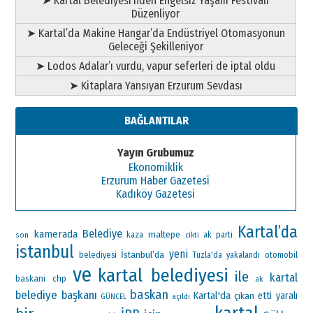
➤ Kartal Belediyesi’nden Engelsiz Yaşam Festivali
Düzenliyor
➤ Kartal’da Makine Hangar’da Endüstriyel Otomasyonun
Geleceği Şekilleniyor
➤ Lodos Adalar’ı vurdu, vapur seferleri de iptal oldu
➤ Kitaplara Yansıyan Erzurum Sevdası
BAĞLANTILAR
Yayın Grubumuz
Ekonomiklik
Erzurum Haber Gazetesi
Kadıköy Gazetesi
Kartal’da
Belediye
kamerada
maltepe
ak parti
kaza
son
cikti
istanbul
yeni
İstanbul’da
otomobil
belediyesi
Tuzla'da
yakalandı
ve
kartal belediyesi
ile
kartal
baskani
chp
ak
baskan
belediye başkanı
Kartal'da
çıkan
etti
yaralı
GÜNCEL
açıldı