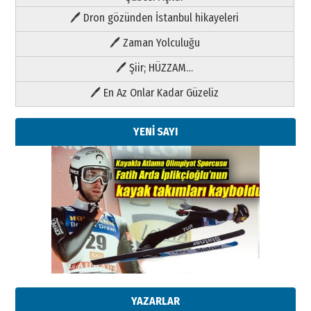
🖊 Dron gözünden İstanbul hikayeleri
🖊 Zaman Yolculuğu
🖊 Şiir; HÜZZAM…
🖊 En Az Onlar Kadar Güzeliz
YENİ SAYI
Kenan GÜLERCİ
Metin Külünk: Aileyi Korumak
Geleceği Korumaktır
11 Mayıs 2026 Pazartesi
YAZARLAR