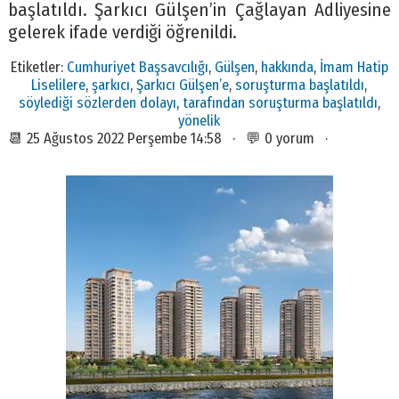
başlatıldı. Şarkıcı Gülşen’in Çağlayan Adliyesine
gelerek ifade verdiği öğrenildi.
Etiketler:
Cumhuriyet Başsavcılığı
,
Gülşen
,
hakkında
,
İmam Hatip
Liselilere
,
şarkıcı
,
Şarkıcı Gülşen’e
,
soruşturma başlatıldı
,
söylediği sözlerden dolayı
,
tarafından soruşturma başlatıldı
,
yönelik
📆 25 Ağustos 2022 Perşembe 14:58 · 💬 0 yorum ·