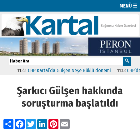
MENÜ ☰
11:41
CHP Kartal’da Gülşen Neşe Büklü dönemi
11:13
CHP’de İsta
Şarkıcı Gülşen hakkında
soruşturma başlatıldı
Paylaş
Facebook
Twitter
LinkedIn
Pinterest
Email