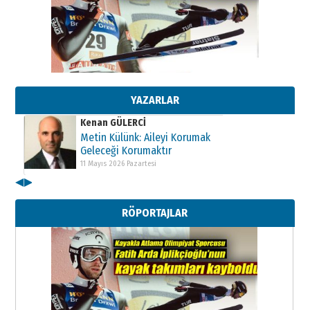
Kenan GÜLERCİ
Metin Külünk: Aileyi Korumak
Geleceği Korumaktır
11 Mayıs 2026 Pazartesi
YAZARLAR
Kenan GÜLERCİ
Metin Külünk: Aileyi Korumak
Geleceği Korumaktır
11 Mayıs 2026 Pazartesi
◀
▶
Kenan GÜLERCİ
Metin Külünk: Aileyi Korumak
RÖPORTAJLAR
Geleceği Korumaktır
11 Mayıs 2026 Pazartesi