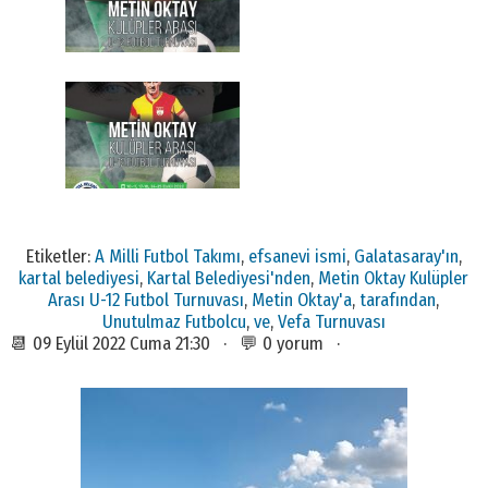
Etiketler:
A Milli Futbol Takımı
,
efsanevi ismi
,
Galatasaray'ın
,
kartal belediyesi
,
Kartal Belediyesi'nden
,
Metin Oktay Kulüpler
Arası U-12 Futbol Turnuvası
,
Metin Oktay'a
,
tarafından
,
Unutulmaz Futbolcu
,
ve
,
Vefa Turnuvası
📆 09 Eylül 2022 Cuma 21:30 · 💬 0 yorum ·