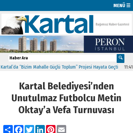
MENÜ ☰
l’da “Bizim Mahalle Güçlü Toplum” Projesi Hayata Geçti
11:41
CHP K
Kartal Belediyesi’nden
Unutulmaz Futbolcu Metin
Oktay’a Vefa Turnuvası
Paylaş
Facebook
Twitter
LinkedIn
Pinterest
Email