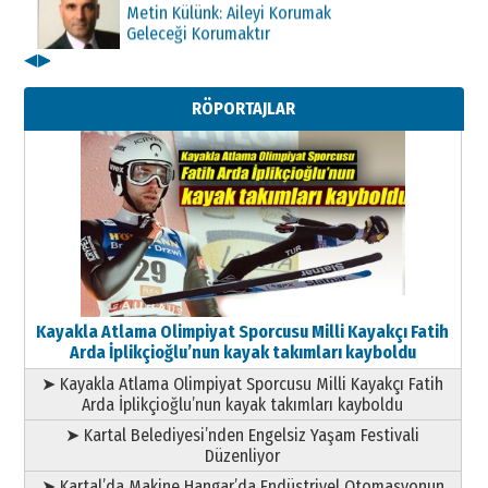
Geleceği Korumaktır
11 Mayıs 2026 Pazartesi
◀
▶
Kenan GÜLERCİ
Metin Külünk: Aileyi Korumak
RÖPORTAJLAR
Geleceği Korumaktır
11 Mayıs 2026 Pazartesi
Kayakla Atlama Olimpiyat Sporcusu Milli Kayakçı Fatih
Arda İplikçioğlu’nun kayak takımları kayboldu
➤ Kayakla Atlama Olimpiyat Sporcusu Milli Kayakçı Fatih
Arda İplikçioğlu’nun kayak takımları kayboldu
➤ Kartal Belediyesi’nden Engelsiz Yaşam Festivali
Düzenliyor
➤ Kartal’da Makine Hangar’da Endüstriyel Otomasyonun