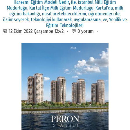
Harezmi Eğitim Modeli Nedir
,
ile
,
İstanbul Milli Eğitim
Müdürlüğü
,
Kartal İlçe Milli Eğitim Müdürlüğü
,
Kartal’da
,
milli
eğitim bakanlığı
,
nasıl üretebileceklerini
,
öğretmenleri ile
,
özümseyerek
,
teknolojiyi kullanarak
,
uygulamasına
,
ve
,
Yenilik ve
Eğitim Teknolojileri
📆 12 Ekim 2022 Çarşamba 12:42 · 💬 0 yorum ·