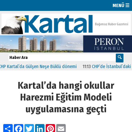
MENÜ ☰
tal’da Gülşen Neşe Büklü dönemi
11:13
CHP’de İstanbul’daki 23 İlçe
Kartal’da hangi okullar
Harezmi Eğitim Modeli
uygulamasına geçti
Paylaş
Facebook
Twitter
LinkedIn
Pinterest
Email