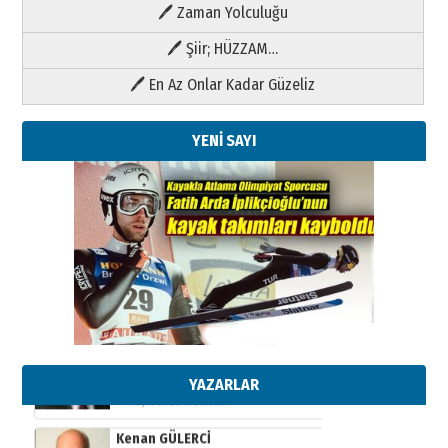
🖊 Zaman Yolculuğu
🖊 Şiir; HÜZZAM…
🖊 En Az Onlar Kadar Güzeliz
YENİ SAYI
Kenan GÜLERCİ
Metin Külünk: Aileyi Korumak
Geleceği Korumaktır
11 Mayıs 2026 Pazartesi
YAZARLAR
Kenan GÜLERCİ
Metin Külünk: Aileyi Korumak