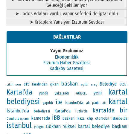
Geleceği Şekilleniyor
➤ Lodos Adalar’ı vurdu, vapur seferleri de iptal oldu
➤ Kitaplara Yansıyan Erzurum Sevdası
BAĞLANTILAR
Yayın Grubumuz
Ekonomiklik
Erzurum Haber Gazetesi
Kadıköy Gazetesi
baskan
Belediye
etti
çıkan
Oldu.
tarafından
araç
cikti
son
açıldı
kartal
Kartal’da
yeni
yaralı
yakalandı
GÜNCEL
belediyesi
kartal
ile
İstanbul’da
ak parti
yapıldı
ak
bir
kartalda
İstanbul'da
Kartal'da
belediyesi
Tuzla'da
İBB
kamerada
baskani
chp
otomobil
Cumhurbaşkanı
kaza
istanbulda
istanbul
Gökhan Yüksel
kartal belediye başkanı
yangin