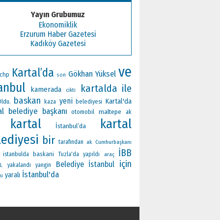
Yayın Grubumuz
Ekonomiklik
Erzurum Haber Gazetesi
Kadıköy Gazetesi
ve
Kartal’da
Gökhan Yüksel
chp
son
anbul
kartalda
ile
kamerada
cikti
baskan
yeni
Kartal'da
Oldu.
kaza
belediyesi
al belediye başkanı
maltepe
otomobil
ak
kartal
kartal
İstanbul’da
lediyesi
bir
tarafından
ak
Cumhurbaşkanı
İBB
baskani
istanbulda
Tuzla'da
yapıldı
araç
için
Belediye
İstanbul
yakalandı
yangin
L
İstanbul'da
yaralı
du