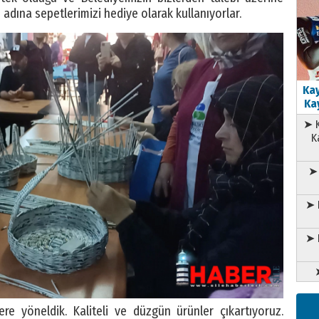
 adına sepetlerimizi hediye olarak kullanıyorlar.
Kay
Kay
➤ K
K
➤ 
➤ 
➤ 
ere yöneldik. Kaliteli ve düzgün ürünler çıkartıyoruz.