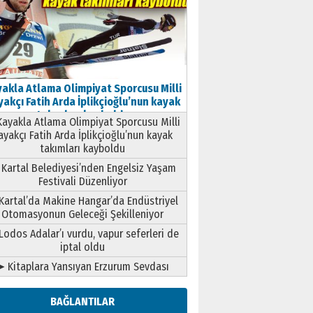
akla Atlama Olimpiyat Sporcusu Milli
akçı Fatih Arda İplikçioğlu’nun kayak
takımları kayboldu
ayakla Atlama Olimpiyat Sporcusu Milli
ayakçı Fatih Arda İplikçioğlu’nun kayak
takımları kayboldu
Kartal Belediyesi’nden Engelsiz Yaşam
Festivali Düzenliyor
Kartal’da Makine Hangar’da Endüstriyel
Otomasyonun Geleceği Şekilleniyor
Lodos Adalar’ı vurdu, vapur seferleri de
iptal oldu
➤ Kitaplara Yansıyan Erzurum Sevdası
BAĞLANTILAR