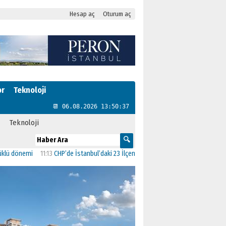
Hesap aç
Oturum aç
or
Teknoloji
📆 06.08.2026 13:50:38
Teknoloji
11:13
CHP’de İstanbul’daki 23 İlçenin Başkanları Belli Oldu
23:19
AK Parti’ye geç