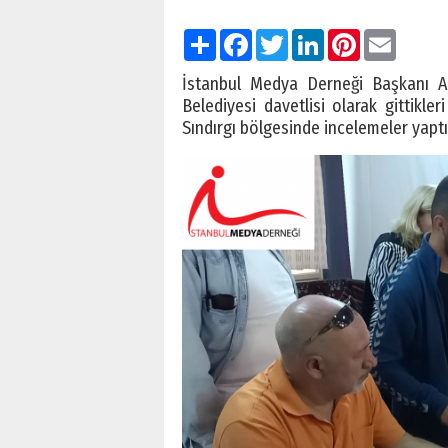
Paylaş
Facebook
Twitter
LinkedIn
Pinterest
Email
İstanbul Medya Derneği Başkanı Ali
Belediyesi davetlisi olarak gittikle
Sındırgı bölgesinde incelemeler yaptıl