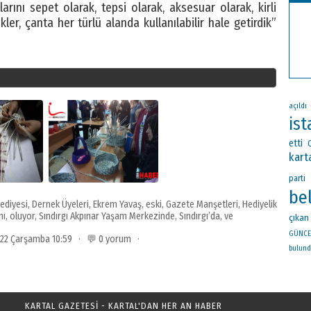
rını sepet olarak, tepsi olarak, aksesuar olarak, kirli
ikler, çanta her türlü alanda kullanılabilir hale getirdik”
açıldı
ist
etti
kart
parti
be
ediyesi
,
Dernek Üyeleri
,
Ekrem Yavaş
,
eski
,
Gazete Manşetleri
,
Hediyelik
nı
,
oluyor
,
Sındırgı Akpınar Yaşam Merkezinde
,
Sındırgı’da
,
ve
çıkan
GÜNCE
2022 Çarşamba 10:59 · 💬 0 yorum ·
bulun
KARTAL GAZETESİ - KARTAL'DAN HER AN HABER