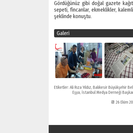
Gördüğünüz gibi doğal gazete kağıtla
sepeti, fincanlar, ekmeklikler, kaleml
şeklinde konuştu.
Galeri
Etiketler:
Ali Rıza Yıldız
,
Balıkesir Büyükşehir Bel
Eşya
,
İstanbul Medya Derneği Başka
📆 26 Ekim 