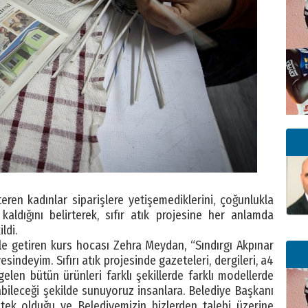
eren kadınlar siparişlere yetişemediklerini, çoğunlukla
kaldığını belirterek, sıfır atık projesine her anlamda
ldi.
le getiren kurs hocası Zehra Meydan, “Sındırgı Akpınar
ndeyim. Sıfırı atık projesinde gazeteleri, dergileri, a4
gelen bütün ürünleri farklı şekillerde farklı modellerde
bileceği şekilde sunuyoruz insanlara. Belediye Başkanı
ek olduğu ve Belediyemizin bizlerden talebi üzerine