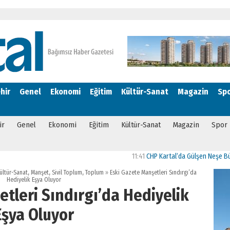
hir
Genel
Ekonomi
Eğitim
Kültür-Sanat
Magazin
Sp
ir
Genel
Ekonomi
Eğitim
Kültür-Sanat
Magazin
Spor
11:41
CHP Kartal’da Gülşen Neşe Büklü dönemi
ültür-Sanat
,
Manşet
,
Sivil Toplum
,
Toplum
»
Eski Gazete Manşetleri Sındırgı’da
Hediyelik Eşya Oluyor
tleri Sındırgı’da Hediyelik
Eşya Oluyor