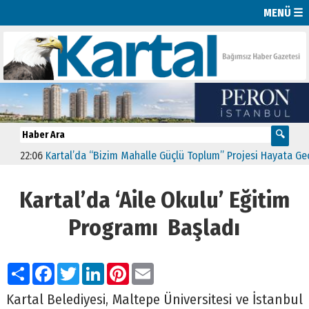
MENÜ ☰
22:06
Kartal’da “Bizim Mahalle Güçlü Toplum” Projesi Hayata Geçti
Kartal’da ‘Aile Okulu’ Eğitim
Programı Başladı
Paylaş
Facebook
Twitter
LinkedIn
Pinterest
Email
Kartal Belediyesi, Maltepe Üniversitesi ve İstanbul