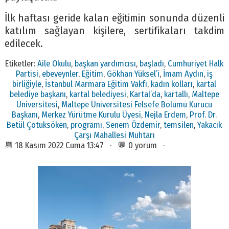
İlk haftası geride kalan eğitimin sonunda düzenli
katılım sağlayan kişilere, sertifikaları takdim
edilecek.
Etiketler:
Aile Okulu
,
başkan yardımcısı
,
başladı
,
Cumhuriyet Halk
Partisi
,
ebeveynler
,
Eğitim
,
Gökhan Yüksel’i
,
İmam Aydın
,
iş
birliğiyle
,
İstanbul Marmara Eğitim Vakfı
,
kadın kolları
,
kartal
belediye başkanı
,
kartal belediyesi
,
Kartal’da
,
kartallı
,
Maltepe
Üniversitesi
,
Maltepe Üniversitesi Felsefe Bölümü Kurucu
Başkanı
,
Merkez Yürütme Kurulu Üyesi
,
Nejla Erdem
,
Prof. Dr.
Betül Çotuksöken
,
programı
,
Senem Özdemir
,
temsilen
,
Yakacık
Çarşı Mahallesi Muhtarı
📆 18 Kasım 2022 Cuma 13:47 · 💬 0 yorum ·