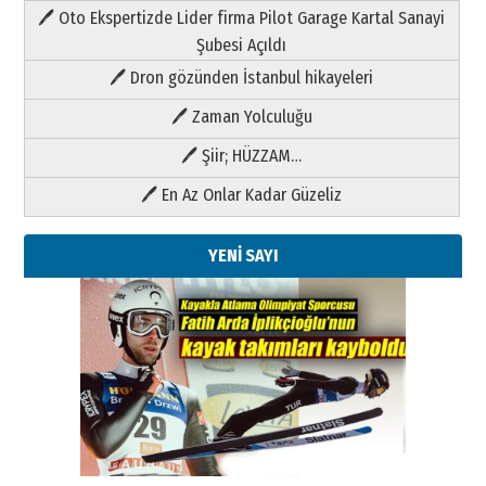
🖊 Oto Ekspertizde Lider firma Pilot Garage Kartal Sanayi
Şubesi Açıldı
🖊 Dron gözünden İstanbul hikayeleri
🖊 Zaman Yolculuğu
🖊 Şiir; HÜZZAM…
🖊 En Az Onlar Kadar Güzeliz
YENİ SAYI
Kenan GÜLERCİ
Metin Külünk: Aileyi Korumak