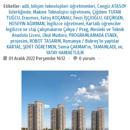
Etiketler:
adli
,
bilişim teknolojileri öğretmenleri
,
Cengiz ATASOY
liderliğinde; Makine Teknolojisi öğretmeni
,
Çiğdem TUFAN
TUĞCU
,
Erasmus
,
Fatoş KOÇANALI
,
Fevzi İŞÇİOĞLU
,
GEÇİRGEN
,
HÜSEYİN AĞIRMAN
,
İngilizce öğretmeni
,
Kartallı öğrenciler
İngilizce ve staj çalışmalarını Çekya / Prag
,
Mesleki ve Teknik
Anadolu Lisesi
,
Okul Müdürü
,
PROGRAMLAMADA ESNEK
,
projesini
,
ROBOT TASARIM
,
Romanya / Bükreş’te yaptılar
KARTAL
,
ŞEHİT ÖĞRETMEN
,
Sema ÇAKMAK'ın
,
TAMAMLADI
,
ve
,
YATAY HAREKETLİLİK
📆 01 Aralık 2022 Perşembe 16:12 · 💬 0 yorum ·