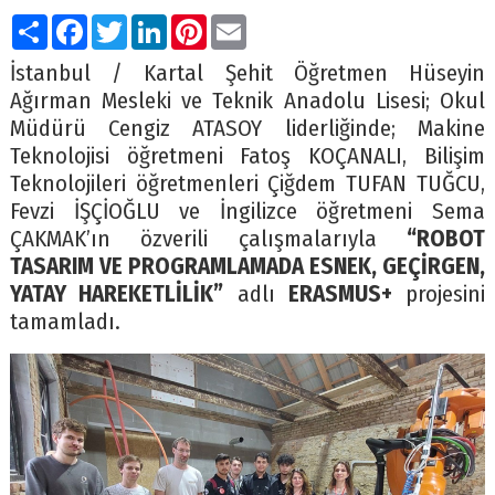
Paylaş
Facebook
Twitter
LinkedIn
Pinterest
Email
İstanbul / Kartal Şehit Öğretmen Hüseyin
Ağırman Mesleki ve Teknik Anadolu Lisesi; Okul
Müdürü Cengiz ATASOY liderliğinde; Makine
Teknolojisi öğretmeni Fatoş KOÇANALI, Bilişim
Teknolojileri öğretmenleri Çiğdem TUFAN TUĞCU,
Fevzi İŞÇİOĞLU ve İngilizce öğretmeni Sema
ÇAKMAK’ın özverili çalışmalarıyla
“ROBOT
TASARIM VE PROGRAMLAMADA ESNEK, GEÇİRGEN,
YATAY HAREKETLİLİK”
adlı
ERASMUS+
projesini
tamamladı.