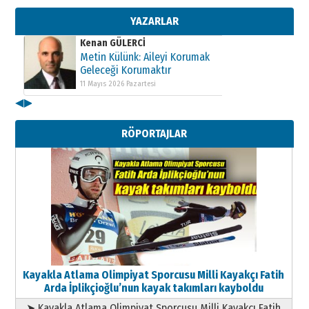
Geleceği Korumaktır
11 Mayıs 2026 Pazartesi
YAZARLAR
Kenan GÜLERCİ
Metin Külünk: Aileyi Korumak
Geleceği Korumaktır
11 Mayıs 2026 Pazartesi
◀
▶
Kenan GÜLERCİ
Metin Külünk: Aileyi Korumak
RÖPORTAJLAR
Geleceği Korumaktır
11 Mayıs 2026 Pazartesi
Kayakla Atlama Olimpiyat Sporcusu Milli Kayakçı Fatih
Arda İplikçioğlu’nun kayak takımları kayboldu
➤ Kayakla Atlama Olimpiyat Sporcusu Milli Kayakçı Fatih