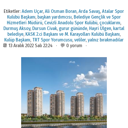
Etiketler:
Adem Uçar
,
Ali Osman Boran
,
Arda Savaş
,
Atalar Spor
Kulübü Başkanı
,
başkan yardımcısı
,
Belediye Gençlik ve Spor
Hizmetleri Müdürü
,
Cevizli Anadolu Spor Kulübü
,
çocuklarını
,
Durmuş Aksoy
,
Dursun Civak
,
gurur gününde
,
Hayri Ülgen
,
kartal
belediye
,
KASK 2.ci Başkanı ve M. Karayolları Kulübü Başkanı
,
Kulüp Başkanı
,
TRT Spor Yorumcusu
,
veliler
,
yalnız bırakmadılar
📆 13 Aralık 2022 Salı 22:24 · 💬 0 yorum ·