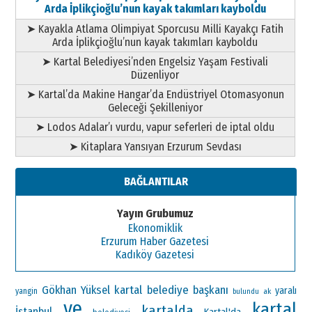
Arda İplikçioğlu’nun kayak takımları kayboldu
➤ Kayakla Atlama Olimpiyat Sporcusu Milli Kayakçı Fatih
Arda İplikçioğlu’nun kayak takımları kayboldu
➤ Kartal Belediyesi’nden Engelsiz Yaşam Festivali
Düzenliyor
➤ Kartal’da Makine Hangar’da Endüstriyel Otomasyonun
Geleceği Şekilleniyor
➤ Lodos Adalar’ı vurdu, vapur seferleri de iptal oldu
➤ Kitaplara Yansıyan Erzurum Sevdası
BAĞLANTILAR
Yayın Grubumuz
Ekonomiklik
Erzurum Haber Gazetesi
Kadıköy Gazetesi
Gökhan Yüksel
kartal belediye başkanı
yaralı
yangin
ak
bulundu
ve
kartal
kartalda
İstanbul