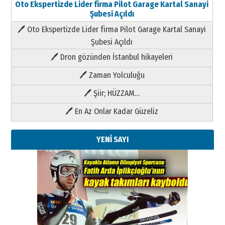
Oto Ekspertizde Lider firma Pilot Garage Kartal Sanayi
Şubesi Açıldı
🖊 Oto Ekspertizde Lider firma Pilot Garage Kartal Sanayi
Şubesi Açıldı
🖊 Dron gözünden İstanbul hikayeleri
🖊 Zaman Yolculuğu
🖊 Şiir; HÜZZAM…
🖊 En Az Onlar Kadar Güzeliz
YENİ SAYI
Kenan GÜLERCİ
Metin Külünk: Aileyi Korumak
Geleceği Korumaktır
11 Mayıs 2026 Pazartesi