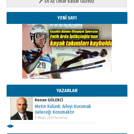
🖊 En Az Onlar Kadar Güzeliz
YENİ SAYI
Kenan GÜLERCİ
Metin Külünk: Aileyi Korumak
Geleceği Korumaktır
11 Mayıs 2026 Pazartesi
Kenan GÜLERCİ
Metin Külünk: Aileyi Korumak
YAZARLAR
Geleceği Korumaktır
11 Mayıs 2026 Pazartesi
Kenan GÜLERCİ
Metin Külünk: Aileyi Korumak
Geleceği Korumaktır
◀
▶
11 Mayıs 2026 Pazartesi