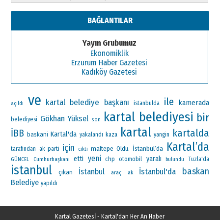
BAĞLANTILAR
Yayın Grubumuz
Ekonomiklik
Erzurum Haber Gazetesi
Kadıköy Gazetesi
ve
ile
kartal belediye başkanı
kamerada
istanbulda
açıldı
kartal belediyesi
bir
Gökhan Yüksel
belediyesi
son
kartal
kartalda
İBB
Kartal'da
baskani
yakalandı
kaza
yangin
Kartal’da
için
maltepe
İstanbul’da
ak parti
Oldu.
tarafından
cikti
yeni
etti
yaralı
chp
otomobil
Cumhurbaşkanı
Tuzla'da
GÜNCEL
bulundu
istanbul
baskan
İstanbul'da
İstanbul
çıkan
araç
ak
Belediye
yapıldı
Kartal Gazetesİ - Kartal'dan Her An Haber