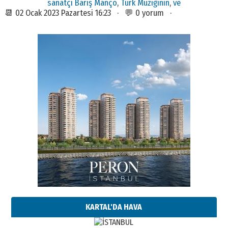
sanatçı Barış Manço
,
Türk Müziğinin
,
ve
📆 02 Ocak 2023 Pazartesi 16:23 · 💬 0 yorum ·
KARTAL'DA HAVA