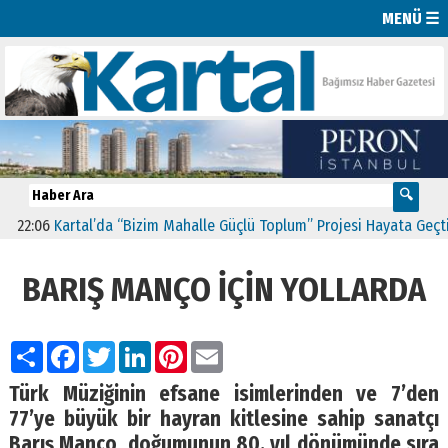
MENÜ ☰
:06
Kartal’da “Bizim Mahalle Güçlü Toplum” Projesi Hayata Geçti
1
BARIŞ MANÇO İÇİN YOLLARDA
Paylaş
Facebook
Twitter
LinkedIn
Pinterest
Email
Türk Müziğinin efsane isimlerinden ve 7’den
77’ye büyük bir hayran kitlesine sahip sanatçı
Barış Manço, doğumunun 80. yıl dönümünde sıra