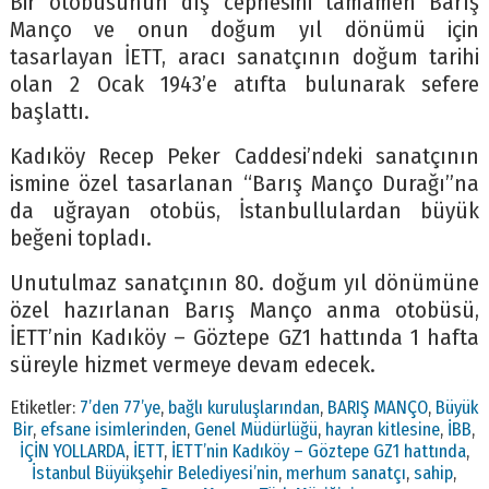
Bir otobüsünün dış cephesini tamamen Barış
Manço ve onun doğum yıl dönümü için
tasarlayan İETT, aracı sanatçının doğum tarihi
olan 2 Ocak 1943’e atıfta bulunarak sefere
başlattı.
Kadıköy Recep Peker Caddesi’ndeki sanatçının
ismine özel tasarlanan “Barış Manço Durağı”na
da uğrayan otobüs, İstanbullulardan büyük
beğeni topladı.
Unutulmaz sanatçının 80. doğum yıl dönümüne
özel hazırlanan Barış Manço anma otobüsü,
İETT’nin Kadıköy – Göztepe GZ1 hattında 1 hafta
süreyle hizmet vermeye devam edecek.
Etiketler:
7’den 77’ye
,
bağlı kuruluşlarından
,
BARIŞ MANÇO
,
Büyük
Bir
,
efsane isimlerinden
,
Genel Müdürlüğü
,
hayran kitlesine
,
İBB
,
İÇİN YOLLARDA
,
İETT
,
İETT’nin Kadıköy – Göztepe GZ1 hattında
,
İstanbul Büyükşehir Belediyesi’nin
,
merhum sanatçı
,
sahip
,