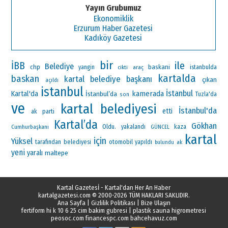
Yayın Grubumuz
Ekonomiklik
Erzurum Haber Gazetesi
Kadıköy Gazetesi
bir
ile
İBB
Belediye
chp
baskani
yangin
araç
istanbulda
cikti
kartalda
baskan
kartal belediye başkanı
çıkan
açıldı
istanbul
İstanbul
Kartal'da
kamerada
İstanbul’da
Tuzla'da
son
ve
kartal belediyesi
İstanbul'da
etti
ak parti
Kartal’da
Gökhan
Oldu.
Cumhurbaşkanı
yakalandı
kaza
GÜNCEL
kartal
için
Yüksel
otomobil
tarafından
belediyesi
yapıldı
ak
bulundu
yeni
yaralı
maltepe
Kartal Gazetesİ - Kartal'dan Her An Haber
kartalgazetesi.com
© 2000-2026 TÜM HAKLARI SAKLIDIR.
Ana Sayfa
|
Gizlilik Politikası
|
Bize Ulaşın
fertiform hi k 10 6 25 cim bakim gubresi
|
plastik sauna higrometresi
peosoc.com
financespc.com
bahcehavuz.com