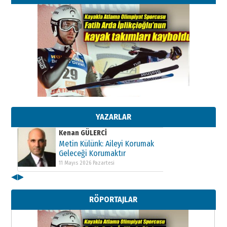
Kenan GÜLERCİ
Metin Külünk: Aileyi Korumak
Geleceği Korumaktır
11 Mayıs 2026 Pazartesi
YAZARLAR
Kenan GÜLERCİ
Metin Külünk: Aileyi Korumak
Geleceği Korumaktır
11 Mayıs 2026 Pazartesi
◀
▶
Kenan GÜLERCİ
Metin Külünk: Aileyi Korumak
RÖPORTAJLAR
Geleceği Korumaktır
11 Mayıs 2026 Pazartesi