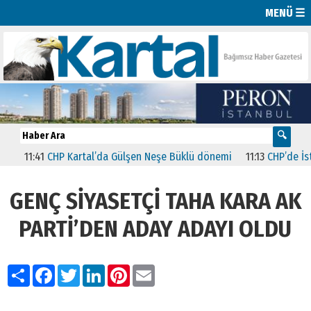
MENÜ ☰
11:41
CHP Kartal’da Gülşen Neşe Büklü dönemi
11:13
CHP’de İstanbul
GENÇ SİYASETÇİ TAHA KARA AK
PARTİ’DEN ADAY ADAYI OLDU
Paylaş
Facebook
Twitter
LinkedIn
Pinterest
Email