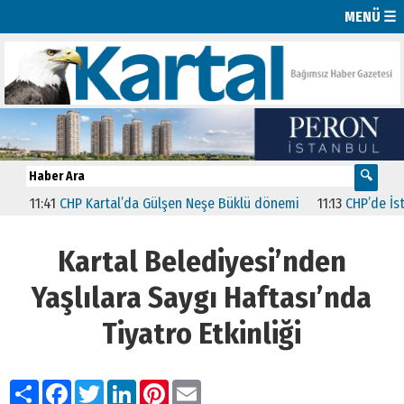
MENÜ ☰
11:41
CHP Kartal’da Gülşen Neşe Büklü dönemi
11:13
CHP’de İstanbul’
Kartal Belediyesi’nden
Yaşlılara Saygı Haftası’nda
Tiyatro Etkinliği
Paylaş
Facebook
Twitter
LinkedIn
Pinterest
Email