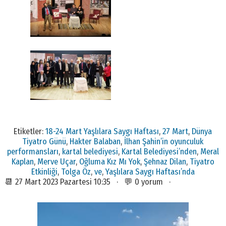
Etiketler:
18-24 Mart Yaşlılara Saygı Haftası
,
27 Mart
,
Dünya
Tiyatro Günü
,
Hakter Balaban
,
İlhan Şahin’in oyunculuk
performansları
,
kartal belediyesi
,
Kartal Belediyesi’nden
,
Meral
Kaplan
,
Merve Uçar
,
Oğluma Kız Mı Yok
,
Şehnaz Dilan
,
Tiyatro
Etkinliği
,
Tolga Öz
,
ve
,
Yaşlılara Saygı Haftası’nda
📆 27 Mart 2023 Pazartesi 10:35 · 💬 0 yorum ·