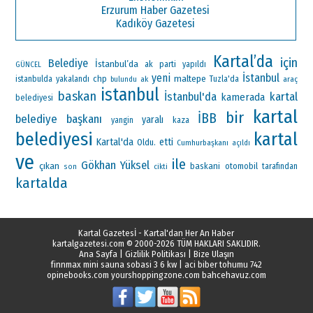
Erzurum Haber Gazetesi
Kadıköy Gazetesi
Kartal’da
için
Belediye
İstanbul’da
ak parti
yapıldı
GÜNCEL
yeni
İstanbul
maltepe
chp
istanbulda
yakalandı
ak
Tuzla'da
araç
bulundu
istanbul
baskan
İstanbul'da
kartal
kamerada
belediyesi
kartal
bir
İBB
belediye başkanı
yaralı
yangin
kaza
belediyesi
kartal
Kartal'da
etti
Oldu.
Cumhurbaşkanı
açıldı
ve
ile
Gökhan Yüksel
çıkan
baskani
otomobil
tarafından
son
cikti
kartalda
Kartal Gazetesİ - Kartal'dan Her An Haber
kartalgazetesi.com
© 2000-2026 TÜM HAKLARI SAKLIDIR.
Ana Sayfa
|
Gizlilik Politikası
|
Bize Ulaşın
finnmax mini sauna sobasi 3 6 kw
|
aci biber tohumu 742
opinebooks.com
yourshoppingzone.com
bahcehavuz.com