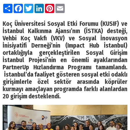
Paylaş
Facebook
Twitter
LinkedIn
Pinterest
Email
Koç Üniversitesi Sosyal Etki Forumu (KUSIF)
ve
İstanbul Kalkınma Ajansı’nın (İSTKA) desteği,
Vehbi Koç Vakfı (VKV) ve Sosyal İnovasyon
İnisiyatifi Derneği’nin (Impact Hub İstanbul)
ortaklığıyla gerçekleştirilen Sosyal Girişim
İstanbul Projesi’nin en önemli ayaklarından
PartnerUp Hızlandırma Programı tamamlandı.
İstanbul’da faaliyet gösteren sosyal etki odaklı
girişimlerle özel sektör arasında köprüler
kurmayı amaçlayan programda farklı alanlardan
20 girişim desteklendi.