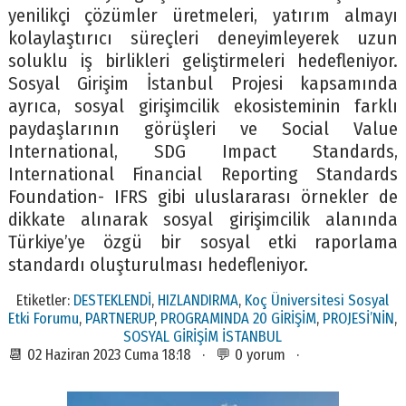
yenilikçi çözümler üretmeleri, yatırım almayı
kolaylaştırıcı süreçleri deneyimleyerek uzun
soluklu iş birlikleri geliştirmeleri hedefleniyor.
Sosyal Girişim İstanbul Projesi kapsamında
ayrıca, sosyal girişimcilik ekosisteminin farklı
paydaşlarının görüşleri ve Social Value
International, SDG Impact Standards,
International Financial Reporting Standards
Foundation- IFRS gibi uluslararası örnekler de
dikkate alınarak sosyal girişimcilik alanında
Türkiye’ye özgü bir sosyal etki raporlama
standardı oluşturulması hedefleniyor.
Etiketler:
DESTEKLENDİ
,
HIZLANDIRMA
,
Koç Üniversitesi Sosyal
Etki Forumu
,
PARTNERUP
,
PROGRAMINDA 20 GİRİŞİM
,
PROJESİ’NİN
,
SOSYAL GİRİŞİM İSTANBUL
📆 02 Haziran 2023 Cuma 18:18 · 💬 0 yorum ·