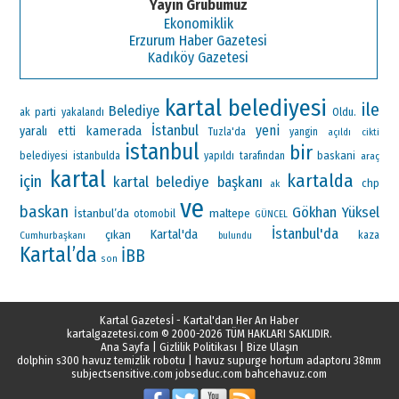
Yayın Grubumuz
Ekonomiklik
Erzurum Haber Gazetesi
Kadıköy Gazetesi
kartal belediyesi
ile
Belediye
ak parti
Oldu.
yakalandı
İstanbul
yeni
kamerada
yaralı
etti
Tuzla'da
yangin
açıldı
cikti
istanbul
bir
baskani
belediyesi
istanbulda
yapıldı
tarafından
araç
kartal
kartalda
için
kartal belediye başkanı
chp
ak
ve
baskan
Gökhan Yüksel
İstanbul’da
maltepe
otomobil
GÜNCEL
İstanbul'da
Kartal'da
çıkan
Cumhurbaşkanı
kaza
bulundu
Kartal’da
İBB
son
Kartal Gazetesİ - Kartal'dan Her An Haber
kartalgazetesi.com
© 2000-2026 TÜM HAKLARI SAKLIDIR.
Ana Sayfa
|
Gizlilik Politikası
|
Bize Ulaşın
dolphin s300 havuz temizlik robotu
|
havuz supurge hortum adaptoru 38mm
subjectsensitive.com
jobseduc.com
bahcehavuz.com