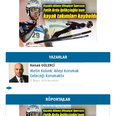
Kenan GÜLERCİ
Metin Külünk: Aileyi Korumak
Geleceği Korumaktır
11 Mayıs 2026 Pazartesi
YAZARLAR
Kenan GÜLERCİ
Metin Külünk: Aileyi Korumak
Geleceği Korumaktır
11 Mayıs 2026 Pazartesi
◀
▶
Kenan GÜLERCİ
Metin Külünk: Aileyi Korumak
RÖPORTAJLAR
Geleceği Korumaktır
11 Mayıs 2026 Pazartesi