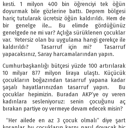
kesti. 1 milyon 400 bin öğrenciyi tek öğün
doyurmak bile gözlerine battı. Deprem bölgesi
hariç tutularak ücretsiz öğün kaldırıldı. Hem de
bir genelge ile… Bu elimde gördüğünüz
genelgede ne mi var? Açlığa sürüklenen çocuklar
var. Yetersiz olan bu uygulama hangi gerekçe ile
kaldırıldı? Tasarruf için mi? Tasarruf
yapacaksınız, Saray harcamalarından yapın.
Cumhurbaşkanlığı bütçesi yüzde 100 artırılarak
10 milyar 877 milyon liraya ulaştı. Küçücük
çocukların boğazından tasarruf yapana kadar
şaşalı hayatlarınızdan tasarruf yapın. Bu
çocuklar hepimizin. Buradan AKP’ye oy veren
kadınlara sesleniyoruz: senin çocuğunu aç
bırakan partiye oy vermeye devam edecek misin?
“Her ailede en az 3 çocuk olmalı” diye şart
koşanlar, bu çocukların karnı nasıl doyacak hiç