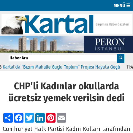
MENÜ ☰
’da “Bizim Mahalle Güçlü Toplum” Projesi Hayata Geçti
11:41
CHP K
CHP’li Kadınlar okullarda
ücretsiz yemek verilsin dedi
Paylaş
Facebook
Twitter
LinkedIn
Pinterest
Email
Cumhuriyet Halk Partisi Kadın Kolları tarafından