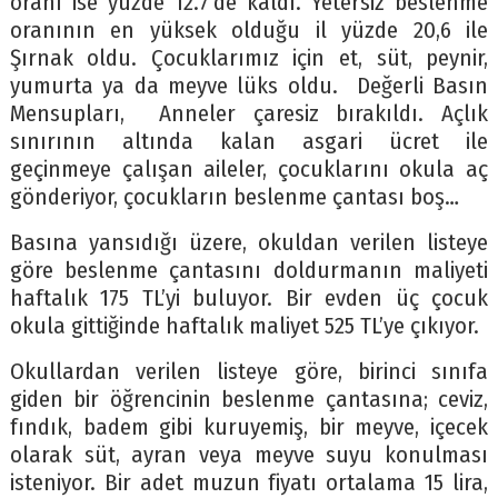
oranı ise yüzde 12.7’de kaldı. Yetersiz beslenme
oranının en yüksek olduğu il yüzde 20,6 ile
Şırnak oldu. Çocuklarımız için et, süt, peynir,
yumurta ya da meyve lüks oldu. Değerli Basın
Mensupları, Anneler çaresiz bırakıldı. Açlık
sınırının altında kalan asgari ücret ile
geçinmeye çalışan aileler, çocuklarını okula aç
gönderiyor, çocukların beslenme çantası boş…
Basına yansıdığı üzere, okuldan verilen listeye
göre beslenme çantasını doldurmanın maliyeti
haftalık 175 TL’yi buluyor. Bir evden üç çocuk
okula gittiğinde haftalık maliyet 525 TL’ye çıkıyor.
Okullardan verilen listeye göre, birinci sınıfa
giden bir öğrencinin beslenme çantasına; ceviz,
fındık, badem gibi kuruyemiş, bir meyve, içecek
olarak süt, ayran veya meyve suyu konulması
isteniyor. Bir adet muzun fiyatı ortalama 15 lira,