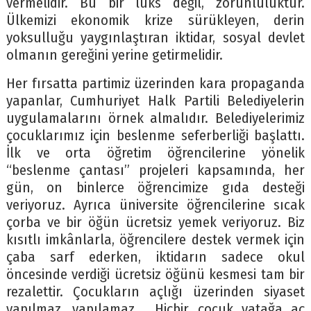
vermelidir. Bu bir lüks değil, zorunluluktur.
Ülkemizi ekonomik krize sürükleyen, derin
yoksulluğu yaygınlaştıran iktidar, sosyal devlet
olmanın gereğini yerine getirmelidir.
Her fırsatta partimiz üzerinden kara propaganda
yapanlar, Cumhuriyet Halk Partili Belediyelerin
uygulamalarını örnek almalıdır. Belediyelerimiz
çocuklarımız için beslenme seferberliği başlattı.
İlk ve orta öğretim öğrencilerine yönelik
“beslenme çantası” projeleri kapsamında, her
gün, on binlerce öğrencimize gıda desteği
veriyoruz. Ayrıca üniversite öğrencilerine sıcak
çorba ve bir öğün ücretsiz yemek veriyoruz. Biz
kısıtlı imkânlarla, öğrencilere destek vermek için
çaba sarf ederken, iktidarın sadece okul
öncesinde verdiği ücretsiz öğünü kesmesi tam bir
rezalettir. Çocukların açlığı üzerinden siyaset
yapılmaz, yapılamaz. Hiçbir çocuk yatağa aç