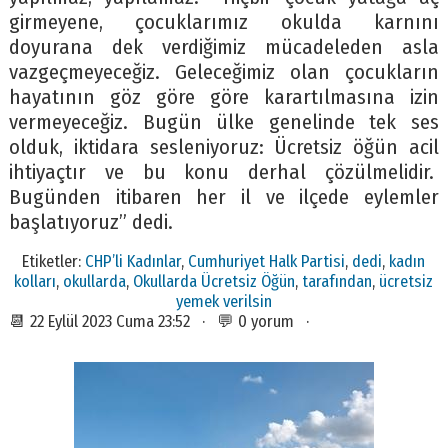
girmeyene, çocuklarımız okulda karnını
doyurana dek verdiğimiz mücadeleden asla
vazgeçmeyeceğiz. Geleceğimiz olan çocukların
hayatının göz göre göre karartılmasına izin
vermeyeceğiz. Bugün ülke genelinde tek ses
olduk, iktidara sesleniyoruz: Ücretsiz öğün acil
ihtiyaçtır ve bu konu derhal çözülmelidir.
Bugünden itibaren her il ve ilçede eylemler
başlatıyoruz” dedi.
Etiketler:
CHP’li Kadınlar
,
Cumhuriyet Halk Partisi
,
dedi
,
kadın
kolları
,
okullarda
,
Okullarda Ücretsiz Öğün
,
tarafından
,
ücretsiz
yemek verilsin
📆 22 Eylül 2023 Cuma 23:52 · 💬 0 yorum ·