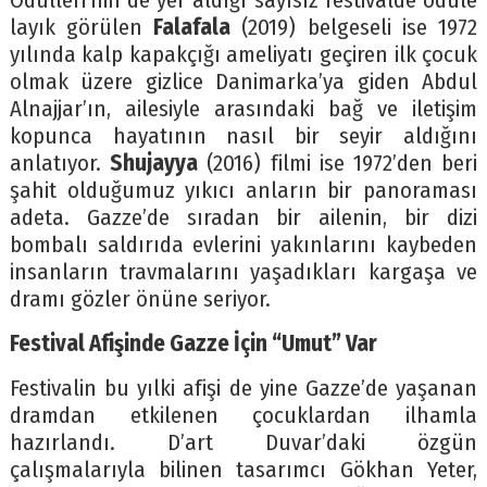
Ödülleri’nin de yer aldığı sayısız festivalde ödüle
layık görülen
Falafala
(2019) belgeseli ise 1972
yılında kalp kapakçığı ameliyatı geçiren ilk çocuk
olmak üzere gizlice Danimarka’ya giden Abdul
Alnajjar’ın, ailesiyle arasındaki bağ ve iletişim
kopunca hayatının nasıl bir seyir aldığını
anlatıyor.
Shujayya
(2016) filmi ise 1972’den beri
şahit olduğumuz yıkıcı anların bir panoraması
adeta. Gazze’de sıradan bir ailenin, bir dizi
bombalı saldırıda evlerini yakınlarını kaybeden
insanların travmalarını yaşadıkları kargaşa ve
dramı gözler önüne seriyor.
Festival Afişinde Gazze İçin “Umut” Var
Festivalin bu yılki afişi de yine Gazze’de yaşanan
dramdan etkilenen çocuklardan ilhamla
hazırlandı. D’art Duvar’daki özgün
çalışmalarıyla bilinen tasarımcı Gökhan Yeter,