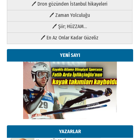
🖊 Dron gözünden İstanbul hikayeleri
🖊 Zaman Yolculuğu
🖊 Şiir; HÜZZAM…
🖊 En Az Onlar Kadar Güzeliz
YENİ SAYI
Kenan GÜLERCİ
Metin Külünk: Aileyi Korumak
Geleceği Korumaktır
11 Mayıs 2026 Pazartesi
YAZARLAR