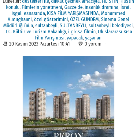
Etiketler:
destekleri ile
,
dikkat çekmek amacıyla
,
FİLİSTİN
,
Filistin
konulu
,
Filmlerin yönetmeni
,
Gazze’de
,
insanlık dramına
,
İsrail
işgali esnasında
,
KISA FİLM YARIŞMASI’NDA
,
Mohammed
Almughanni
,
özel gösterimini
,
ÖZEL GÜNDEM
,
Sinema Genel
Müdürlüğü’nün
,
sultanbeyli
,
SULTANBEYLİ
,
sultanbeyli belediyesi
,
T.C. Kültür ve Turizm Bakanlığı
,
üç kısa filmin
,
Uluslararası Kısa
Film Yarışması
,
yapacak
,
yaşanan
📆 20 Kasım 2023 Pazartesi 10:41 · 💬 0 yorum ·