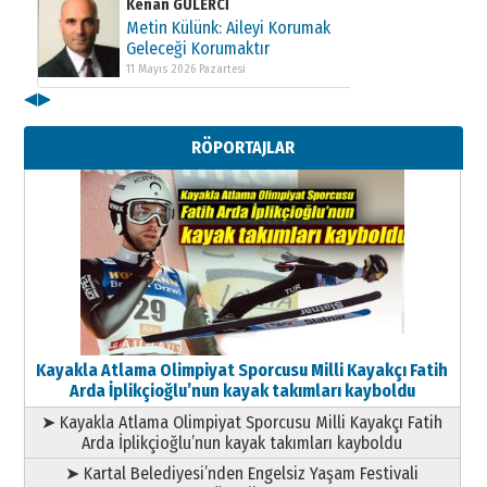
Kenan GÜLERCİ
Metin Külünk: Aileyi Korumak
Geleceği Korumaktır
11 Mayıs 2026 Pazartesi
◀
▶
Kenan GÜLERCİ
Metin Külünk: Aileyi Korumak
RÖPORTAJLAR
Geleceği Korumaktır
11 Mayıs 2026 Pazartesi
Kayakla Atlama Olimpiyat Sporcusu Milli Kayakçı Fatih
Arda İplikçioğlu’nun kayak takımları kayboldu
➤ Kayakla Atlama Olimpiyat Sporcusu Milli Kayakçı Fatih
Arda İplikçioğlu’nun kayak takımları kayboldu
➤ Kartal Belediyesi’nden Engelsiz Yaşam Festivali