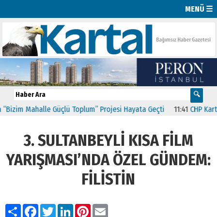
MENÜ ☰
im Mahalle Güçlü Toplum” Projesi Hayata Geçti
11:41
CHP Kartal’da
3. SULTANBEYLİ KISA FİLM
YARIŞMASI’NDA ÖZEL GÜNDEM:
FİLİSTİN
Paylaş
Facebook
Twitter
LinkedIn
Pinterest
Email