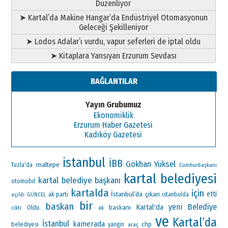
Düzenliyor
➤ Kartal’da Makine Hangar’da Endüstriyel Otomasyonun
Geleceği Şekilleniyor
➤ Lodos Adalar’ı vurdu, vapur seferleri de iptal oldu
➤ Kitaplara Yansıyan Erzurum Sevdası
BAĞLANTILAR
Yayın Grubumuz
Ekonomiklik
Erzurum Haber Gazetesi
Kadıköy Gazetesi
istanbul
İBB
Gökhan Yüksel
maltepe
Tuzla'da
Cumhurbaşkanı
kartal belediyesi
kartal belediye başkanı
otomobil
kartalda
için
İstanbul’da
çıkan
etti
ak parti
istanbulda
açıldı
GÜNCEL
bir
baskan
yeni
Belediye
Kartal'da
Oldu.
baskani
ak
cikti
ve
Kartal’da
İstanbul
kamerada
chp
belediyesi
yangin
araç