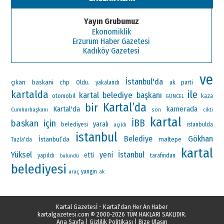
Yayın Grubumuz
Ekonomiklik
Erzurum Haber Gazetesi
Kadıköy Gazetesi
ve
İstanbul'da
çıkan
baskani
chp
Oldu.
ak parti
yakalandı
kartalda
ile
kartal belediye başkanı
otomobil
kaza
GÜNCEL
Kartal’da
bir
Kartal'da
kamerada
Cumhurbaşkanı
son
cikti
kartal
İBB
baskan
için
yaralı
belediyesi
istanbulda
açıldı
istanbul
Gökhan
Belediye
İstanbul’da
maltepe
Tuzla'da
kartal
Yüksel
yeni
İstanbul
etti
yapıldı
tarafından
bulundu
belediyesi
araç
yangin
ak
Kartal Gazetesİ - Kartal'dan Her An Haber
kartalgazetesi.com
© 2000-2026 TÜM HAKLARI SAKLIDIR.
Ana Sayfa
|
Gizlilik Politikası
|
Bize Ulaşın