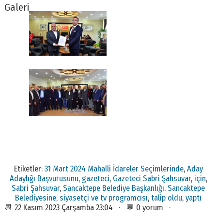
Galeri
Etiketler:
31 Mart 2024 Mahalli İdareler Seçimlerinde
,
Aday
Adaylığı Başvurusunu
,
gazeteci
,
Gazeteci Sabri Şahsuvar
,
için
,
Sabri Şahsuvar
,
Sancaktepe Belediye Başkanlığı
,
Sancaktepe
Belediyesine
,
siyasetçi ve tv programcısı
,
talip oldu
,
yaptı
📆 22 Kasım 2023 Çarşamba 23:04 · 💬 0 yorum ·