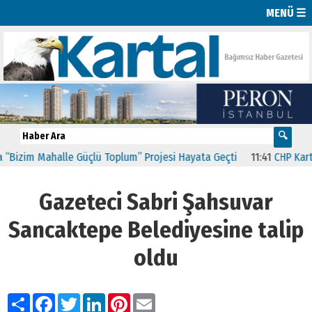
MENÜ ☰
zim Mahalle Güçlü Toplum” Projesi Hayata Geçti
11:41
CHP Kartal’d
Gazeteci Sabri Şahsuvar
Sancaktepe Belediyesine talip
oldu
Paylaş
Facebook
Twitter
LinkedIn
Pinterest
Email