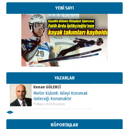
YENİ SAYI
Kenan GÜLERCİ
Metin Külünk: Aileyi Korumak
Geleceği Korumaktır
11 Mayıs 2026 Pazartesi
YAZARLAR
Kenan GÜLERCİ
Metin Külünk: Aileyi Korumak
Geleceği Korumaktır
11 Mayıs 2026 Pazartesi
◀
▶
Kenan GÜLERCİ
Metin Külünk: Aileyi Korumak
RÖPORTAJLAR
Geleceği Korumaktır