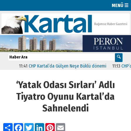
MENÜ ☰
11:41
CHP Kartal’da Gülşen Neşe Büklü dönemi
11:13
CHP’de İst
‘Yatak Odası Sırları’ Adlı
Tiyatro Oyunu Kartal’da
Sahnelendi
Paylaş
Facebook
Twitter
LinkedIn
Pinterest
Email