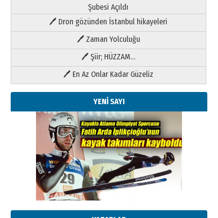
Şubesi Açıldı
🖊 Dron gözünden İstanbul hikayeleri
🖊 Zaman Yolculuğu
🖊 Şiir; HÜZZAM…
🖊 En Az Onlar Kadar Güzeliz
YENİ SAYI
Kenan GÜLERCİ
Metin Külünk: Aileyi Korumak
Geleceği Korumaktır
11 Mayıs 2026 Pazartesi