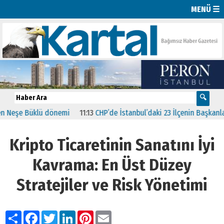
MENÜ ☰
şe Büklü dönemi
11:13
CHP’de İstanbul’daki 23 İlçenin Başkanları Bel
Kripto Ticaretinin Sanatını İyi
Kavrama: En Üst Düzey
Stratejiler ve Risk Yönetimi
Paylaş
Facebook
Twitter
LinkedIn
Pinterest
Email