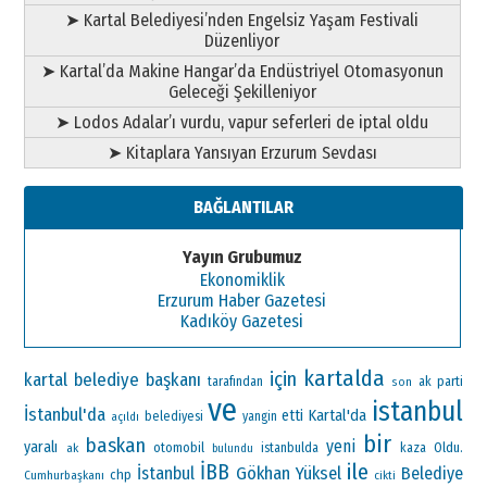
➤ Kartal Belediyesi’nden Engelsiz Yaşam Festivali
Düzenliyor
➤ Kartal’da Makine Hangar’da Endüstriyel Otomasyonun
Geleceği Şekilleniyor
➤ Lodos Adalar’ı vurdu, vapur seferleri de iptal oldu
➤ Kitaplara Yansıyan Erzurum Sevdası
BAĞLANTILAR
Yayın Grubumuz
Ekonomiklik
Erzurum Haber Gazetesi
Kadıköy Gazetesi
kartalda
için
kartal belediye başkanı
ak parti
tarafından
son
ve
istanbul
İstanbul'da
Kartal'da
etti
belediyesi
yangin
açıldı
bir
baskan
yeni
yaralı
otomobil
Oldu.
ak
istanbulda
kaza
bulundu
ile
İBB
Gökhan Yüksel
İstanbul
Belediye
chp
Cumhurbaşkanı
cikti