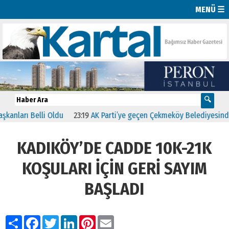
MENÜ ☰
ları Belli Oldu
23:19
AK Parti’ye geçen Çekmeköy Belediyesinden ilk
KADIKÖY’DE CADDE 10K-21K
KOŞULARI İÇİN GERİ SAYIM
BAŞLADI
Paylaş
Facebook
Twitter
LinkedIn
Pinterest
Email