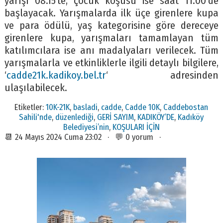
yarışı 08.15’te, çocuk koşusu ise saat 11.00’de
başlayacak. Yarışmalarda ilk üçe girenlere kupa
ve para ödülü, yaş kategorisine göre dereceye
girenlere kupa, yarışmaları tamamlayan tüm
katılımcılara ise anı madalyaları verilecek. Tüm
yarışmalarla ve etkinliklerle ilgili detaylı bilgilere,
‘
cadde21k.kadikoy.bel.tr
‘ adresinden
ulaşılabilecek.
Etiketler:
10K-21K
,
basladi
,
cadde
,
Cadde 10K
,
Caddebostan
Sahili'nde
,
düzenlediği
,
GERİ SAYIM
,
KADIKÖY’DE
,
Kadıköy
Belediyesi’nin
,
KOŞULARI İÇİN
📆 24 Mayıs 2024 Cuma 23:02 · 💬 0 yorum ·