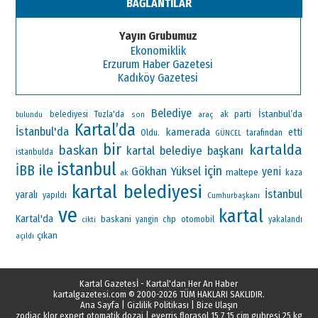
BAĞLANTILAR
Yayın Grubumuz
Ekonomiklik
Erzurum Haber Gazetesi
Kadıköy Gazetesi
Belediye
İstanbul’da
ak parti
belediyesi
Tuzla'da
araç
bulundu
son
Kartal’da
İstanbul'da
kamerada
etti
Oldu.
tarafından
GÜNCEL
bir
kartalda
baskan
kartal belediye başkanı
istanbulda
istanbul
ile
İBB
için
Gökhan Yüksel
yeni
maltepe
ak
kaza
kartal belediyesi
İstanbul
yaralı
yapıldı
Cumhurbaşkanı
ve
kartal
Kartal'da
baskani
chp
otomobil
yangin
yakalandı
cikti
çıkan
açıldı
Kartal Gazetesİ - Kartal'dan Her An Haber
kartalgazetesi.com
© 2000-2026 TÜM HAKLARI SAKLIDIR.
Ana Sayfa
|
Gizlilik Politikası
|
Bize Ulaşın
zodiac klor expert otomatik dozaj
|
everris florasol 15 7 15 cim gubresi 25 kg