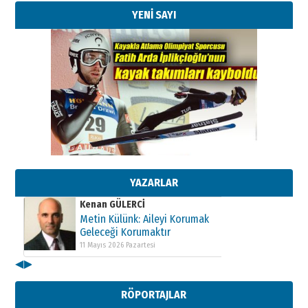
YENİ SAYI
Kenan GÜLERCİ
Metin Külünk: Aileyi Korumak
Geleceği Korumaktır
11 Mayıs 2026 Pazartesi
Kenan GÜLERCİ
Metin Külünk: Aileyi Korumak
Geleceği Korumaktır
11 Mayıs 2026 Pazartesi
YAZARLAR
Kenan GÜLERCİ
Metin Külünk: Aileyi Korumak
Geleceği Korumaktır
11 Mayıs 2026 Pazartesi
◀
▶
RÖPORTAJLAR