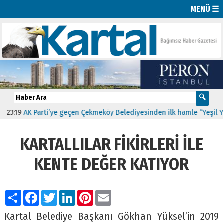
MENÜ ☰
AK Parti’ye geçen Çekmeköy Belediyesinden ilk hamle “Yeşil Yol Proj
KARTALLILAR FİKİRLERİ İLE
KENTE DEĞER KATIYOR
Paylaş
Facebook
Twitter
LinkedIn
Pinterest
Email
Kartal Belediye Başkanı Gökhan Yüksel’in 2019