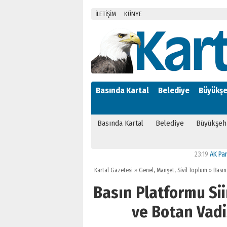
İLETİŞİM
KÜNYE
Basında Kartal
Belediye
Büyükşe
Basında Kartal
Belediye
Büyükşeh
23:19
AK Parti’ye ge
Kartal Gazetesi
»
Genel
,
Manşet
,
Sivil Toplum
»
Basın 
Basın Platformu Siir
ve Botan Vadis