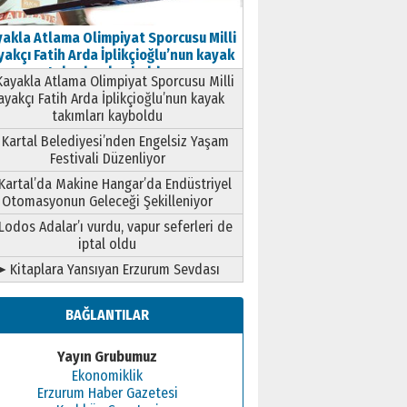
akla Atlama Olimpiyat Sporcusu Milli
akçı Fatih Arda İplikçioğlu’nun kayak
takımları kayboldu
ayakla Atlama Olimpiyat Sporcusu Milli
ayakçı Fatih Arda İplikçioğlu’nun kayak
takımları kayboldu
Kartal Belediyesi’nden Engelsiz Yaşam
Festivali Düzenliyor
Kartal’da Makine Hangar’da Endüstriyel
Otomasyonun Geleceği Şekilleniyor
Lodos Adalar’ı vurdu, vapur seferleri de
iptal oldu
➤ Kitaplara Yansıyan Erzurum Sevdası
BAĞLANTILAR
Yayın Grubumuz
Ekonomiklik
Erzurum Haber Gazetesi