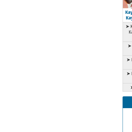
Kay
Kay
➤ K
K
➤ 
➤ 
➤ 