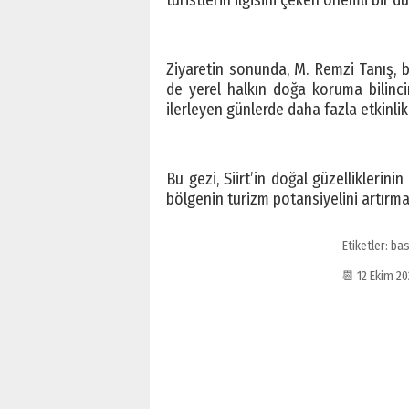
turistlerin ilgisini çeken önemli bir d
Ziyaretin sonunda, M. Remzi Tanış, b
de yerel halkın doğa koruma bilinci
ilerleyen günlerde daha fazla etkinlik
Bu gezi, Siirt’in doğal güzelliklerini
bölgenin turizm potansiyelini artırma
Etiketler:
bas
📆 12 Ekim 2