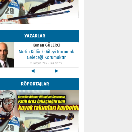
Kenan GÜLERCİ
Metin Külünk: Aileyi Korumak
Geleceği Korumaktır
YAZARLAR
11 Mayıs 2026 Pazartesi
Kenan GÜLERCİ
Metin Külünk: Aileyi Korumak
Geleceği Korumaktır
11 Mayıs 2026 Pazartesi
◀
▶
Kenan GÜLERCİ
Metin Külünk: Aileyi Korumak
RÖPORTAJLAR
Geleceği Korumaktır
11 Mayıs 2026 Pazartesi