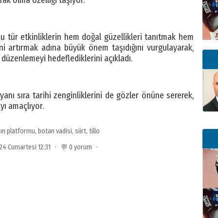
urak olma özelliği taşıyor.
u tür etkinliklerin hem doğal güzellikleri tanıtmak hem
ni artırmak adına büyük önem taşıdığını vurgulayarak,
 düzenlemeyi hedeflediklerini açıkladı.
n yanı sıra tarihi zenginliklerini de gözler önüne sererek,
yı amaçlıyor.
ın platformu
,
botan vadisi
,
siirt
,
tillo
024 Cumartesi 12:31 · 💬 0 yorum ·