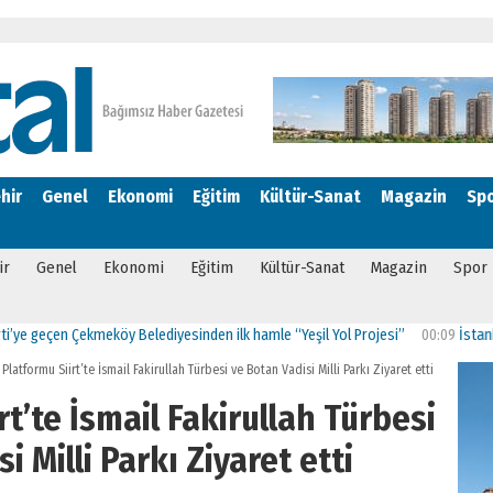
hir
Genel
Ekonomi
Eğitim
Kültür-Sanat
Magazin
Sp
ir
Genel
Ekonomi
Eğitim
Kültür-Sanat
Magazin
Spor
çen Çekmeköy Belediyesinden ilk hamle “Yeşil Yol Projesi”
00:09
İstanbul’da Tu
Platformu Siirt’te İsmail Fakirullah Türbesi ve Botan Vadisi Milli Parkı Ziyaret etti
t’te İsmail Fakirullah Türbesi
i Milli Parkı Ziyaret etti