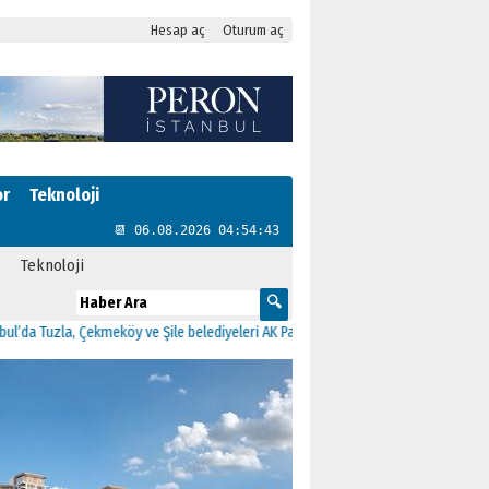
Hesap aç
Oturum aç
or
Teknoloji
📆 06.08.2026 04:54:43
Teknoloji
zla, Çekmeköy ve Şile belediyeleri AK Parti’ye geçti
23:37
Kartal Arama Kurtarm