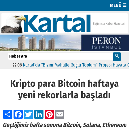
MENÜ ☰
22:06
Kartal’da “Bizim Mahalle Güçlü Toplum” Projesi Hayata Geçti
Kripto para Bitcoin haftaya
yeni rekorlarla başladı
Paylaş
Facebook
Twitter
LinkedIn
Pinterest
Email
Ge
çtiğimiz hafta sonuna Bitcoin, Solana, Ethereum