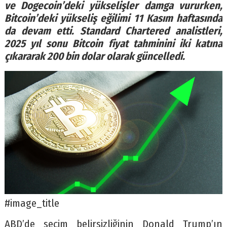
ve Dogecoin’deki yükselişler damga vururken,
Bitcoin’deki yükseliş eğilimi 11 Kasım haftasında
da devam etti. Standard Chartered analistleri,
2025 yıl sonu Bitcoin fiyat tahminini iki katına
çıkararak 200 bin dolar olarak güncelledi.
#image_title
ABD’de seçim belirsizliğinin Donald Trump’ın