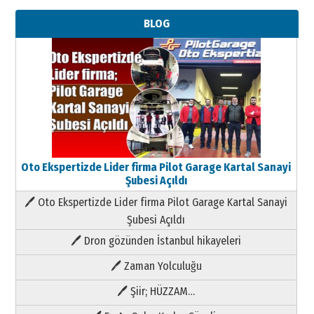
BLOG
Oto Ekspertizde Lider firma Pilot Garage Kartal Sanayi
Şubesi Açıldı
🖊 Oto Ekspertizde Lider firma Pilot Garage Kartal Sanayi
Şubesi Açıldı
🖊 Dron gözünden İstanbul hikayeleri
🖊 Zaman Yolculuğu
🖊 Şiir; HÜZZAM…