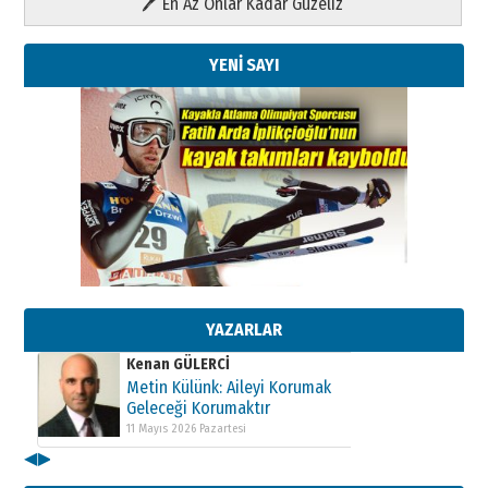
🖊 En Az Onlar Kadar Güzeliz
YENİ SAYI
Kenan GÜLERCİ
Metin Külünk: Aileyi Korumak
Geleceği Korumaktır
11 Mayıs 2026 Pazartesi
YAZARLAR
Kenan GÜLERCİ
Metin Külünk: Aileyi Korumak
Geleceği Korumaktır
11 Mayıs 2026 Pazartesi
Kenan GÜLERCİ
◀
▶
Metin Külünk: Aileyi Korumak
Geleceği Korumaktır