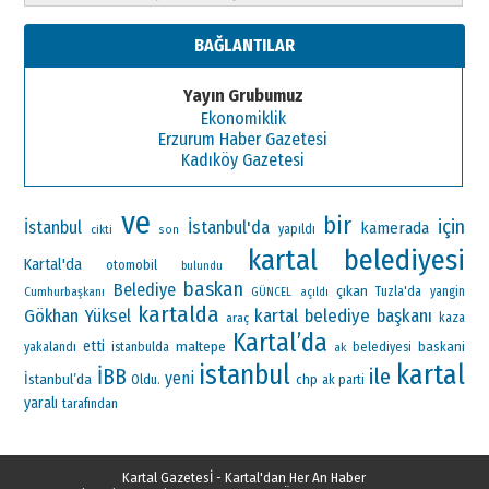
BAĞLANTILAR
Yayın Grubumuz
Ekonomiklik
Erzurum Haber Gazetesi
Kadıköy Gazetesi
ve
bir
için
İstanbul'da
İstanbul
kamerada
yapıldı
cikti
son
kartal belediyesi
Kartal'da
otomobil
bulundu
baskan
Belediye
çıkan
Cumhurbaşkanı
Tuzla'da
yangin
GÜNCEL
açıldı
kartalda
Gökhan Yüksel
kartal belediye başkanı
araç
kaza
Kartal’da
etti
maltepe
baskani
yakalandı
istanbulda
ak
belediyesi
kartal
istanbul
ile
İBB
yeni
İstanbul’da
Oldu.
chp
ak parti
yaralı
tarafından
Kartal Gazetesİ - Kartal'dan Her An Haber