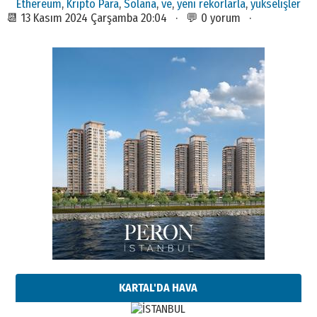
Ethereum
,
Kripto Para
,
Solana
,
ve
,
yeni rekorlarla
,
yükselişler
📆 13 Kasım 2024 Çarşamba 20:04 · 💬 0 yorum ·
KARTAL'DA HAVA