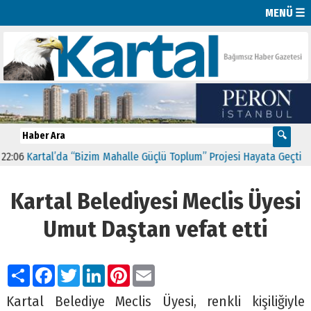
MENÜ ☰
6
Kartal’da “Bizim Mahalle Güçlü Toplum” Projesi Hayata Geçti
11:4
Kartal Belediyesi Meclis Üyesi
Umut Daştan vefat etti
Paylaş
Facebook
Twitter
LinkedIn
Pinterest
Email
Kartal Belediye Meclis Üyesi, renkli kişiliğiyle