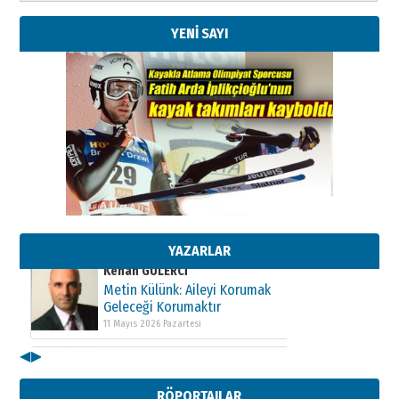
YENİ SAYI
Kenan GÜLERCİ
Metin Külünk: Aileyi Korumak
Geleceği Korumaktır
11 Mayıs 2026 Pazartesi
Kenan GÜLERCİ
Metin Külünk: Aileyi Korumak
Geleceği Korumaktır
11 Mayıs 2026 Pazartesi
YAZARLAR
Kenan GÜLERCİ
Metin Külünk: Aileyi Korumak
Geleceği Korumaktır
11 Mayıs 2026 Pazartesi
◀
▶
RÖPORTAJLAR