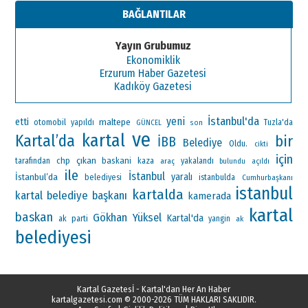
BAĞLANTILAR
Yayın Grubumuz
Ekonomiklik
Erzurum Haber Gazetesi
Kadıköy Gazetesi
İstanbul'da
yeni
etti
maltepe
otomobil
yapıldı
Tuzla'da
GÜNCEL
son
ve
kartal
Kartal’da
bir
İBB
Belediye
Oldu.
cikti
için
çıkan
chp
baskani
tarafından
kaza
araç
yakalandı
bulundu
açıldı
ile
İstanbul
İstanbul’da
yaralı
belediyesi
istanbulda
Cumhurbaşkanı
istanbul
kartalda
kartal belediye başkanı
kamerada
kartal
baskan
Gökhan Yüksel
Kartal'da
ak parti
yangin
ak
belediyesi
Kartal Gazetesİ - Kartal'dan Her An Haber
kartalgazetesi.com
© 2000-2026 TÜM HAKLARI SAKLIDIR.