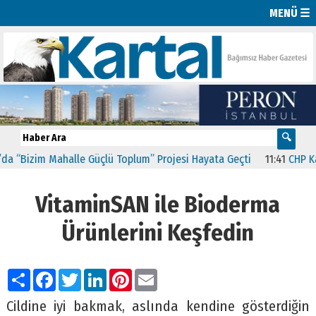
MENÜ ☰
Bizim Mahalle Güçlü Toplum” Projesi Hayata Geçti
11:41
CHP Kartal’
VitaminSAN ile Bioderma
Ürünlerini Keşfedin
Paylaş
Facebook
Twitter
LinkedIn
Pinterest
Email
Cildine iyi bakmak, aslında kendine gösterdiğin