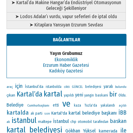
➤ Kartal’da Makine Hangar’da Endüstriyel Otomasyonun
Geleceği Şekilleniyor
➤ Lodos Adalar’ı vurdu, vapur seferleri de iptal oldu
➤ Kitaplara Yansıyan Erzurum Sevdası
BAĞLANTILAR
Yayın Grubumuz
Ekonomiklik
Erzurum Haber Gazetesi
Kadıköy Gazetesi
için
İstanbul’da
yaralı
araç
istanbulda
belediyesi
cikti
GÜNCEL
bulundu
kartal
Kartal’da
bir
yeni
çıkan
baskani
Oldu.
yapıldı
yangin
ve
Belediye
etti
Cumhurbaşkanı
kaza
Tuzla'da
yakalandı
açıldı
kartalda
İBB
kartal belediye başkanı
Kartal'da
ak parti
son
istanbul
baskan
İstanbul
maltepe
chp
otomobil
ak
tarafından
kartal belediyesi
ile
Gökhan Yüksel
kamerada