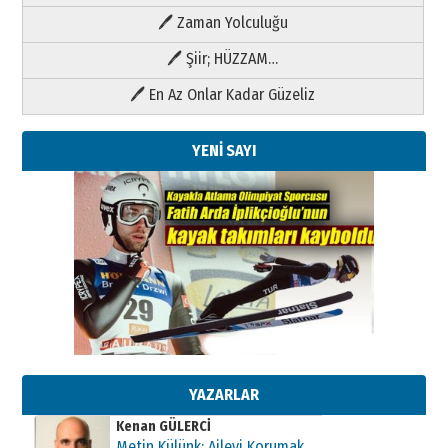
🖊 Zaman Yolculuğu
🖊 Şiir; HÜZZAM…
🖊 En Az Onlar Kadar Güzeliz
YENİ SAYI
Kenan GÜLERCİ
Metin Külünk: Aileyi Korumak
Geleceği Korumaktır
11 Mayıs 2026 Pazartesi
YAZARLAR
Kenan GÜLERCİ
Metin Külünk: Aileyi Korumak