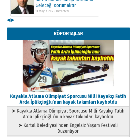
Geleceği Korumaktır
11 Mayıs 2026 Pazartesi
◀
▶
Kenan GÜLERCİ
Metin Külünk: Aileyi Korumak
RÖPORTAJLAR
Geleceği Korumaktır
11 Mayıs 2026 Pazartesi
Kayakla Atlama Olimpiyat Sporcusu Milli Kayakçı Fatih
Arda İplikçioğlu’nun kayak takımları kayboldu
➤ Kayakla Atlama Olimpiyat Sporcusu Milli Kayakçı Fatih
Arda İplikçioğlu’nun kayak takımları kayboldu
➤ Kartal Belediyesi’nden Engelsiz Yaşam Festivali
Düzenliyor