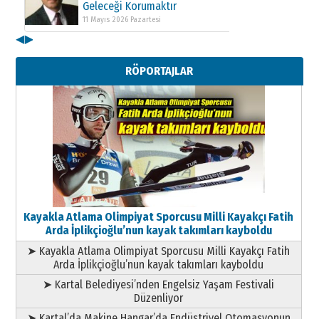
Geleceği Korumaktır
11 Mayıs 2026 Pazartesi
◀
▶
Kenan GÜLERCİ
Metin Külünk: Aileyi Korumak
RÖPORTAJLAR
Geleceği Korumaktır
11 Mayıs 2026 Pazartesi
Kayakla Atlama Olimpiyat Sporcusu Milli Kayakçı Fatih
Arda İplikçioğlu’nun kayak takımları kayboldu
➤ Kayakla Atlama Olimpiyat Sporcusu Milli Kayakçı Fatih
Arda İplikçioğlu’nun kayak takımları kayboldu
➤ Kartal Belediyesi’nden Engelsiz Yaşam Festivali
Düzenliyor
➤ Kartal’da Makine Hangar’da Endüstriyel Otomasyonun