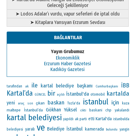
Geleceği Şekilleniyor
➤ Lodos Adalar’ı vurdu, vapur seferleri de iptal oldu
➤ Kitaplara Yansıyan Erzurum Sevdası
BAĞLANTILAR
Yayın Grubumuz
Ekonomiklik
Erzurum Haber Gazetesi
Kadıköy Gazetesi
ile
İBB
kartal belediye başkanı
tarafından
ak
Cumhurbaşkanı
Kartal’da
bir
kartalda
İstanbul'da
otomobil
GÜNCEL
açıldı
istanbul
baskan
için
yeni
çıkan
araç
Tuzla'da
kaza
son
Gökhan Yüksel
maltepe
İstanbul’da
baskani
chp
yakalandı
cikti
kartal belediyesi
Kartal'da
etti
ak parti
yapıldı
istanbulda
ve
Belediye
İstanbul
kamerada
yaralı
belediyesi
yangin
bulundu