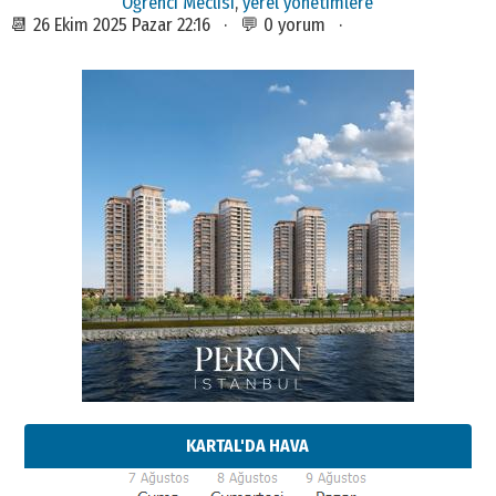
Öğrenci Meclisi
,
yerel yönetimlere
📆 26 Ekim 2025 Pazar 22:16 · 💬 0 yorum ·
KARTAL'DA HAVA