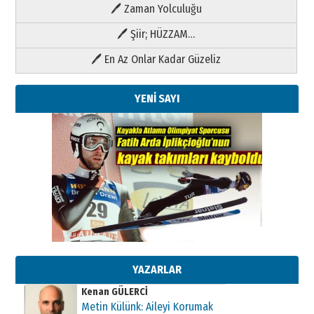
🖊 Zaman Yolculuğu
🖊 Şiir; HÜZZAM…
🖊 En Az Onlar Kadar Güzeliz
YENİ SAYI
Kenan GÜLERCİ
Metin Külünk: Aileyi Korumak
Geleceği Korumaktır
11 Mayıs 2026 Pazartesi
YAZARLAR
Kenan GÜLERCİ
Metin Külünk: Aileyi Korumak