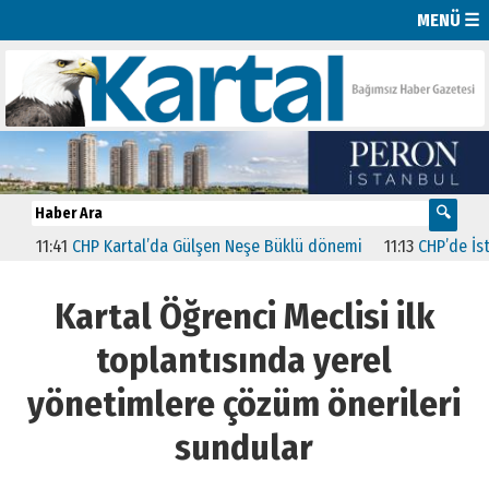
MENÜ ☰
1:41
CHP Kartal’da Gülşen Neşe Büklü dönemi
11:13
CHP’de İstanbul’
Kartal Öğrenci Meclisi ilk
toplantısında yerel
yönetimlere çözüm önerileri
sundular