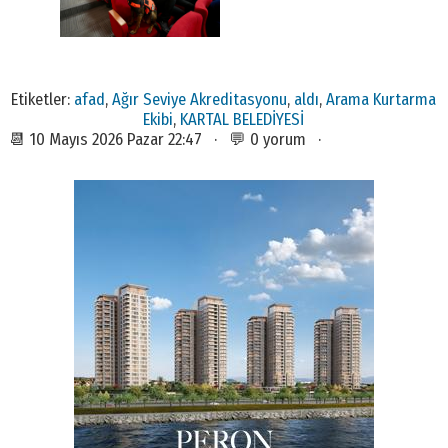
Etiketler:
afad
,
Ağır Seviye Akreditasyonu
,
aldı
,
Arama Kurtarma
Ekibi
,
KARTAL BELEDİYESİ
📆 10 Mayıs 2026 Pazar 22:47 · 💬 0 yorum ·