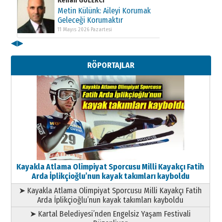
Metin Külünk: Aileyi Korumak
Geleceği Korumaktır
11 Mayıs 2026 Pazartesi
◀
▶
Kenan GÜLERCİ
Metin Külünk: Aileyi Korumak
RÖPORTAJLAR
Geleceği Korumaktır
11 Mayıs 2026 Pazartesi
Kayakla Atlama Olimpiyat Sporcusu Milli Kayakçı Fatih
Arda İplikçioğlu’nun kayak takımları kayboldu
➤ Kayakla Atlama Olimpiyat Sporcusu Milli Kayakçı Fatih
Arda İplikçioğlu’nun kayak takımları kayboldu
➤ Kartal Belediyesi’nden Engelsiz Yaşam Festivali