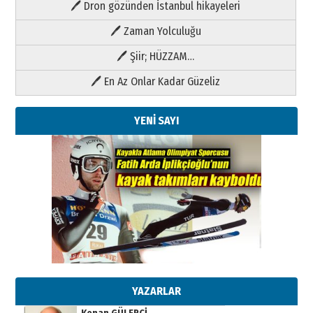
🖊 Dron gözünden İstanbul hikayeleri
🖊 Zaman Yolculuğu
🖊 Şiir; HÜZZAM…
🖊 En Az Onlar Kadar Güzeliz
YENİ SAYI
Kenan GÜLERCİ
Metin Külünk: Aileyi Korumak
Geleceği Korumaktır
11 Mayıs 2026 Pazartesi
YAZARLAR
Kenan GÜLERCİ