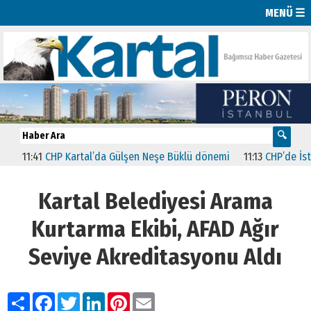
MENÜ ☰
:41
CHP Kartal’da Gülşen Neşe Büklü dönemi
11:13
CHP’de İstanbul’d
Kartal Belediyesi Arama
Kurtarma Ekibi, AFAD Ağır
Seviye Akreditasyonu Aldı
Paylaş
Facebook
Twitter
LinkedIn
Pinterest
Email