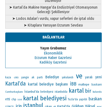
Düzenliyor
➤ Kartal’da Makine Hangar’da Endüstriyel Otomasyonun
Geleceği Şekilleniyor
➤ Lodos Adalar’ı vurdu, vapur seferleri de iptal oldu
➤ Kitaplara Yansıyan Erzurum Sevdası
BAĞLANTILAR
Yayın Grubumuz
Ekonomiklik
Erzurum Haber Gazetesi
Kadıköy Gazetesi
ve
Belediye
yeni
yaralı
ak parti
kaza
yangin
yakalandı
cikti
Kartal’da
İBB
kartal belediye başkanı
maltepe
baskani
kartal
bir
İstanbul’da
Cumhurbaşkanı
belediyesi
istanbulda
bulundu
kartal belediyesi
baskan
etti
chp
Tuzla'da
yapıldı
son
istanbul
için
Gökhan Yüksel
Kartal'da
çıkan
ak
araç
GÜNCEL