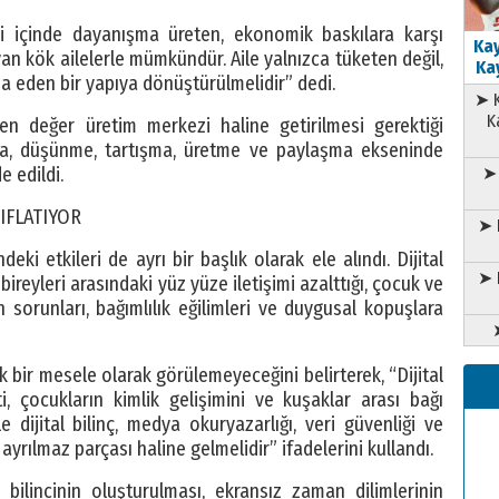
i içinde dayanışma üreten, ekonomik baskılara karşı
Kay
mayan kök ailelerle mümkündür. Aile yalnızca tüketen değil,
Kay
şa eden bir yapıya dönüştürülmelidir” dedi.
➤ K
K
den değer üretim merkezi haline getirilmesi gerektiği
ma, düşünme, tartışma, üretme ve paylaşma ekseninde
➤ 
e edildi.
YIFLATIYOR
➤ 
deki etkileri de ayrı bir başlık olarak ele alındı. Dijital
➤ 
bireyleri arasındaki yüz yüze iletişimi azalttığı, çocuk ve
sorunları, bağımlılık eğilimleri ve duygusal kopuşlara
k bir mesele olarak görülemeyeceğini belirterek, “Dijital
ti, çocukların kimlik gelişimini ve kuşaklar arası bağı
dijital bilinç, medya okuryazarlığı, veri güvenliği ve
 ayrılmaz parçası haline gelmelidir” ifadelerini kullandı.
en bilincinin oluşturulması, ekransız zaman dilimlerinin