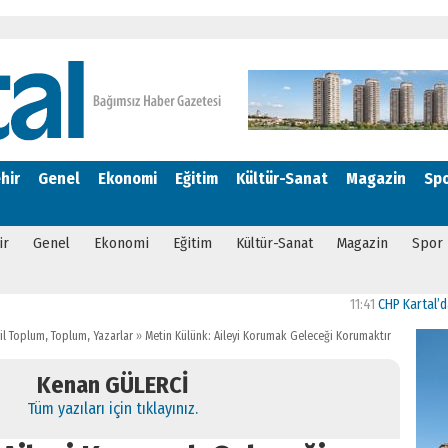
hir
Genel
Ekonomi
Eğitim
Kültür-Sanat
Magazin
Sp
ir
Genel
Ekonomi
Eğitim
Kültür-Sanat
Magazin
Spor
11:41
CHP Kartal’da Gülşen N
vil Toplum
,
Toplum
,
Yazarlar
»
Metin Külünk: Aileyi Korumak Geleceği Korumaktır
Kenan GÜLERCİ
Tüm yazıları için tıklayınız.