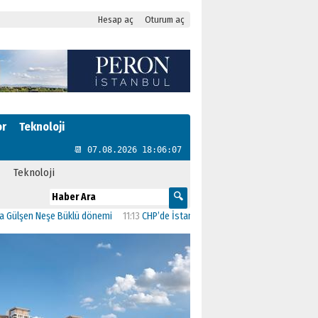
Hesap aç
Oturum aç
or
Teknoloji
📆 07.08.2026 18:06:08
Teknoloji
eşe Büklü dönemi
11:13
CHP’de İstanbul’daki 23 İlçenin Başkanları Belli Oldu
2