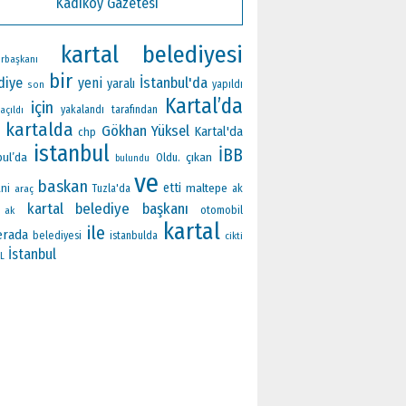
Kadıköy Gazetesi
kartal belediyesi
rbaşkanı
bir
İstanbul'da
diye
yeni
yaralı
yapıldı
son
Kartal’da
için
yakalandı
tarafından
açıldı
kartalda
Gökhan Yüksel
Kartal'da
chp
istanbul
İBB
bul’da
çıkan
Oldu.
bulundu
ve
baskan
etti
maltepe
ni
ak
araç
Tuzla'da
kartal belediye başkanı
otomobil
ak
kartal
ile
rada
belediyesi
istanbulda
cikti
İstanbul
L