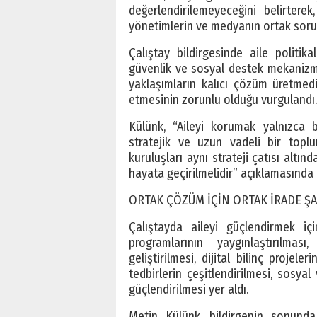
değerlendirilemeyeceğini belirterek
yönetimlerin ve medyanın ortak sorum
Çalıştay bildirgesinde aile politika
güvenlik ve sosyal destek mekanizmala
yaklaşımların kalıcı çözüm üretmed
etmesinin zorunlu olduğu vurgulandı.
Külünk, “Aileyi korumak yalnızca b
stratejik ve uzun vadeli bir topl
kuruluşları aynı strateji çatısı altın
hayata geçirilmelidir” açıklamasında
ORTAK ÇÖZÜM İÇİN ORTAK İRADE Ş
Çalıştayda aileyi güçlendirmek iç
programlarının yaygınlaştırılmas
geliştirilmesi, dijital bilinç projel
tedbirlerin çeşitlendirilmesi, sosyal
güçlendirilmesi yer aldı.
Metin Külünk, bildirgenin sonunda