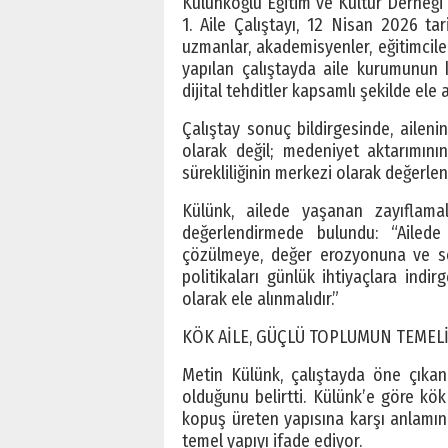
Külünkoğlu Eğitim ve Kültür Derneği
1. Aile Çalıştayı, 12 Nisan 2026 tari
uzmanlar, akademisyenler, eğitimciler,
yapılan çalıştayda aile kurumunun k
dijital tehditler kapsamlı şekilde ele a
Çalıştay sonuç bildirgesinde, ailen
olarak değil; medeniyet aktarımını
sürekliliğinin merkezi olarak değerlend
Külünk, ailede yaşanan zayıflamal
değerlendirmede bulundu: “Aile
çözülmeye, değer erozyonuna ve s
politikaları günlük ihtiyaçlara indi
olarak ele alınmalıdır.”
KÖK AİLE, GÜÇLÜ TOPLUMUN TEMEL
Metin Külünk, çalıştayda öne çıkan
olduğunu belirtti. Külünk’e göre kök 
kopuş üreten yapısına karşı anlamın
temel yapıyı ifade ediyor.