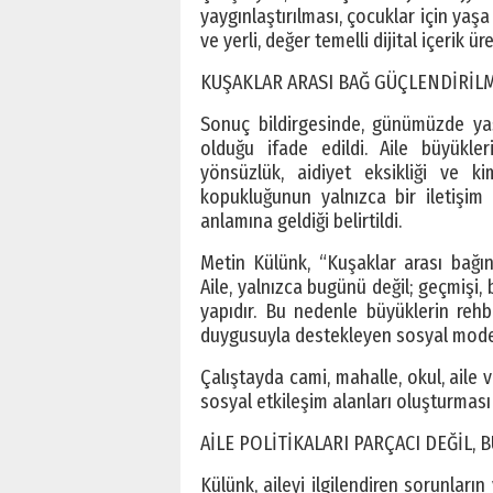
yaygınlaştırılması, çocuklar için yaş
ve yerli, değer temelli dijital içerik 
KUŞAKLAR ARASI BAĞ GÜÇLENDİRİL
Sonuç bildirgesinde, günümüzde yaş
olduğu ifade edildi. Aile büyükler
yönsüzlük, aidiyet eksikliği ve kim
kopukluğunun yalnızca bir iletişim
anlamına geldiği belirtildi.
Metin Külünk, “Kuşaklar arası bağı
Aile, yalnızca bugünü değil; geçmişi,
yapıdır. Bu nedenle büyüklerin rehbe
duygusuyla destekleyen sosyal modelle
Çalıştayda cami, mahalle, okul, aile 
sosyal etkileşim alanları oluşturması 
AİLE POLİTİKALARI PARÇACI DEĞİL,
Külünk, aileyi ilgilendiren sorunların