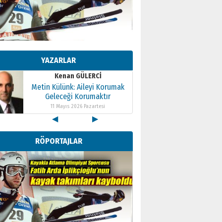
Kenan GÜLERCİ
Metin Külünk: Aileyi Korumak
Geleceği Korumaktır
YAZARLAR
11 Mayıs 2026 Pazartesi
Kenan GÜLERCİ
Metin Külünk: Aileyi Korumak
Geleceği Korumaktır
11 Mayıs 2026 Pazartesi
◀
▶
Kenan GÜLERCİ
Metin Külünk: Aileyi Korumak
RÖPORTAJLAR
Geleceği Korumaktır
11 Mayıs 2026 Pazartesi