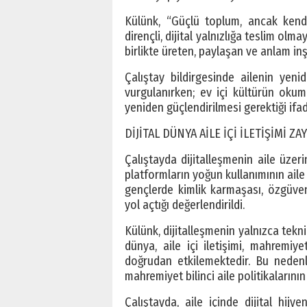
Külünk, “Güçlü toplum, ancak kend
dirençli, dijital yalnızlığa teslim ol
birlikte üreten, paylaşan ve anlam in
Çalıştay bildirgesinde ailenin yeni
vurgulanırken; ev içi kültürün oku
yeniden güçlendirilmesi gerektiği ifad
DİJİTAL DÜNYA AİLE İÇİ İLETİŞİMİ ZA
Çalıştayda dijitalleşmenin aile üzerin
platformların yoğun kullanımının aile 
gençlerde kimlik karmaşası, özgüven 
yol açtığı değerlendirildi.
Külünk, dijitalleşmenin yalnızca tekni
dünya, aile içi iletişimi, mahremiye
doğrudan etkilemektedir. Bu nedenle 
mahremiyet bilinci aile politikalarının
Çalıştayda, aile içinde dijital hijy