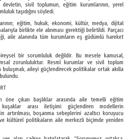
, devletin, sivil toplumun, eğitim kurumlarının, yerel
luluk taşıdığını söyledi.
larının; eğitim, hukuk, ekonomi, kültür, medya, dijital
rıyla birlikte ele alınması gerektiği belirtildi. Parçacı
iği, aile alanında tüm kurumların eş güdümlü hareket
ireysel bir sorumluluk değildir. Bu mesele kamusal,
umsal zorunluluktur. Resmî kurumlar ve sivil toplum
da buluşmalı, aileyi güçlendirecek politikalar ortak akılla
 bulundu.
ART
in öne çıkan başlıklar arasında aile temelli eğitim
ı, kuşaklar arası iletişimi güçlendiren modellerin
erinin artırılması, boşanma sebeplerini azaltıcı koruyucu
 ve kültürel politikaların aile merkezli biçimde yeniden
 yer alan çağrıyı hatırlatarak, “Sorunumuz ortaksa,