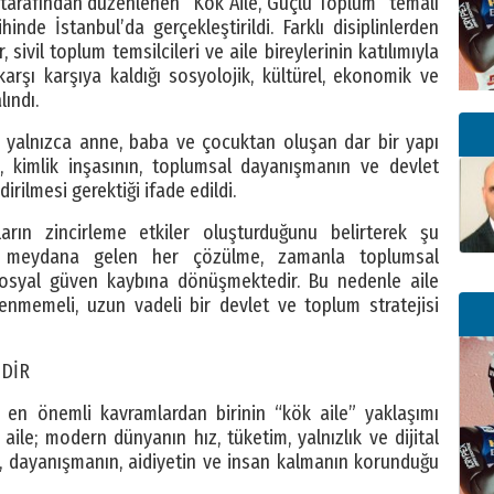
 tarafından düzenlenen “Kök Aile, Güçlü Toplum” temalı
hinde İstanbul’da gerçekleştirildi. Farklı disiplinlerden
 sivil toplum temsilcileri ve aile bireylerinin katılımıyla
arşı karşıya kaldığı sosyolojik, kültürel, ekonomik ve
lındı.
in yalnızca anne, baba ve çocuktan oluşan dar bir yapı
n, kimlik inşasının, toplumsal dayanışmanın ve devlet
irilmesi gerektiği ifade edildi.
arın zincirleme etkiler oluşturduğunu belirterek şu
de meydana gelen her çözülme, zamanla toplumsal
osyal güven kaybına dönüşmektedir. Bu nedenle aile
rgenmemeli, uzun vadeli bir devlet ve toplum stratejisi
İDİR
 en önemli kavramlardan birinin “kök aile” yaklaşımı
aile; modern dünyanın hız, tüketim, yalnızlık ve dijital
, dayanışmanın, aidiyetin ve insan kalmanın korunduğu