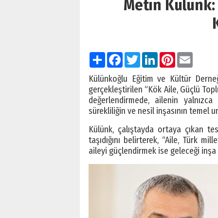
Metin Külünk:
Paylaş
Facebook
Twitter
LinkedIn
Pinterest
Email
Külünkoğlu Eğitim ve Kültür Derne
gerçekleştirilen “Kök Aile, Güçlü Toplu
değerlendirmede, ailenin yalnızca 
sürekliliğin ve nesil inşasının temel 
Külünk, çalıştayda ortaya çıkan tes
taşıdığını belirterek, “Aile, Türk mi
aileyi güçlendirmek ise geleceği inşa 