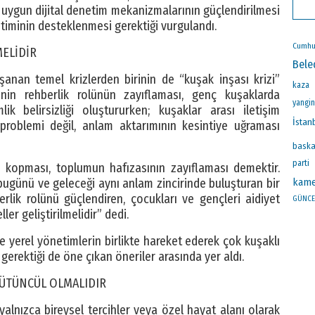
a uygun dijital denetim mekanizmalarının güçlendirilmesi
üretiminin desteklenmesi gerektiği vurgulandı.
Cumhu
MELİDİR
Bele
anan temel krizlerden birinin de “kuşak inşası krizi”
kaza
inin rehberlik rolünün zayıflaması, genç kuşaklarda
yangin
lik belirsizliği oluştururken; kuşaklar arası iletişim
İstan
 problemi değil, anlam aktarımının kesintiye uğraması
baska
parti
n kopması, toplumun hafızasının zayıflaması demektir.
kame
 bugünü ve geleceği aynı anlam zincirinde buluşturan bir
rlik rolünü güçlendiren, çocukları ve gençleri aidiyet
GÜNCE
r geliştirilmelidir” dedi.
ve yerel yönetimlerin birlikte hareket ederek çok kuşaklı
gerektiği de öne çıkan öneriler arasında yer aldı.
 BÜTÜNCÜL OLMALIDIR
 yalnızca bireysel tercihler veya özel hayat alanı olarak