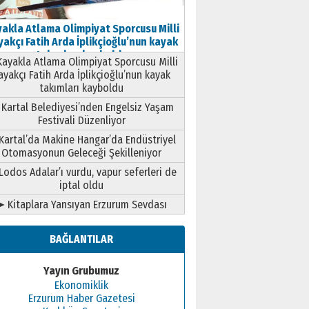
akla Atlama Olimpiyat Sporcusu Milli
akçı Fatih Arda İplikçioğlu’nun kayak
takımları kayboldu
ayakla Atlama Olimpiyat Sporcusu Milli
ayakçı Fatih Arda İplikçioğlu’nun kayak
takımları kayboldu
Kartal Belediyesi’nden Engelsiz Yaşam
Festivali Düzenliyor
Kartal’da Makine Hangar’da Endüstriyel
Otomasyonun Geleceği Şekilleniyor
Lodos Adalar’ı vurdu, vapur seferleri de
iptal oldu
➤ Kitaplara Yansıyan Erzurum Sevdası
BAĞLANTILAR
Yayın Grubumuz
Ekonomiklik
Erzurum Haber Gazetesi