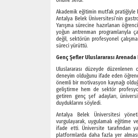
önüne serdi.
Akademik eğitimin mutfak pratiğiyle 
Antalya Belek Üniversitesi’nin gast
Yarışma sürecine hazırlanan öğrenci
yoğun antrenman programlarıyla çal
değil, sektörün profesyonel çalışma
süreci yürüttü.
Genç Şefler Uluslararası Arenad
Uluslararası düzeyde düzenlenen o
deneyim olduğunu ifade eden öğrencil
önemli bir motivasyon kaynağı olduğu
geliştirme hem de sektör profesyone
getiren genç şef adayları, ünivers
duyduklarını söyledi.
Antalya Belek Üniversitesi yönet
vurgulayarak, uygulamalı eğitime v
ifade etti. Üniversite tarafından y
platformlarda daha fazla yer alması 