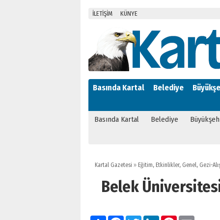
İLETİŞİM
KÜNYE
Basında Kartal
Belediye
Büyükşe
Basında Kartal
Belediye
Büyükşeh
Kartal Gazetesi
»
Eğitim
,
Etkinlikler
,
Genel
,
Gezi-Alı
Belek Üniversitesi
Paylaş
Facebook
Twitter
LinkedIn
Pinterest
Email