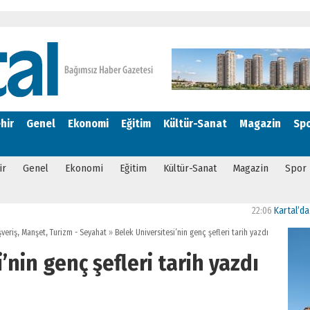
hir
Genel
Ekonomi
Eğitim
Kültür-Sanat
Magazin
Sp
ir
Genel
Ekonomi
Eğitim
Kültür-Sanat
Magazin
Spor
22:06
Kartal’da “Bizim M
şveriş
,
Manşet
,
Turizm - Seyahat
»
Belek Üniversitesi’nin genç şefleri tarih yazdı
’nin genç şefleri tarih yazdı