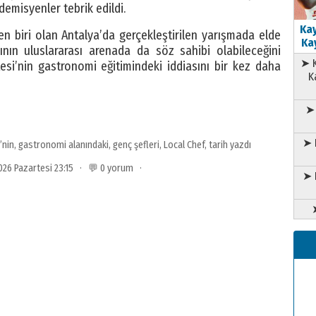
emisyenler tebrik edildi.
Kay
n biri olan Antalya’da gerçekleştirilen yarışmada elde
Kay
ının uluslararası arenada da söz sahibi olabileceğini
➤ K
esi’nin gastronomi eğitimindeki iddiasını bir kez daha
K
➤ 
➤ 
’nin
,
gastronomi alanındaki
,
genç şefleri
,
Local Chef
,
tarih yazdı
2026 Pazartesi 23:15 · 💬 0 yorum ·
➤ 