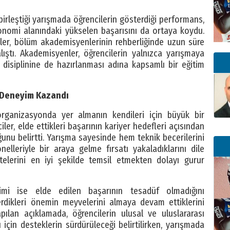
birleştiği yarışmada öğrencilerin gösterdiği performans,
ronomi alanındaki yükselen başarısını da ortaya koydu.
ler, bölüm akademisyenlerinin rehberliğinde uzun süre
ıştı. Akademisyenler, öğrencilerin yalnızca yarışmaya
 disiplinine de hazırlanması adına kapsamlı bir eğitim
a Deneyim Kazandı
rganizasyonda yer almanın kendileri için büyük bir
er, elde ettikleri başarının kariyer hedefleri açısından
nu belirtti. Yarışma sayesinde hem teknik becerilerini
lleriyle bir araya gelme fırsatı yakaladıklarını dile
itelerini en iyi şekilde temsil etmekten dolayı gurur
imi ise elde edilen başarının tesadüf olmadığını
erdikleri önemin meyvelerini almaya devam ettiklerini
apılan açıklamada, öğrencilerin ulusal ve uluslararası
için desteklerin sürdürüleceği belirtilirken, yarışmada