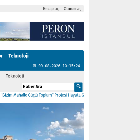
Hesap aç
Oturum aç
or
Teknoloji
📆 09.08.2026 10:15:24
Teknoloji
ahalle Güçlü Toplum” Projesi Hayata Geçti
11:41
CHP Kartal’da Gülşen Neşe B