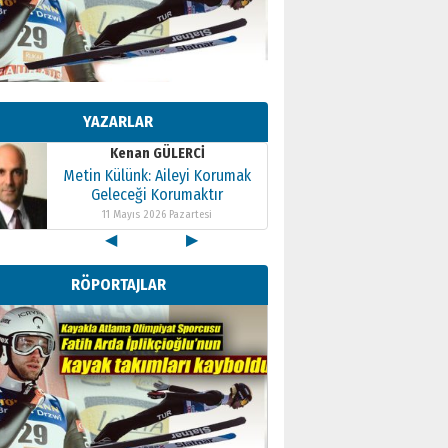
Kenan GÜLERCİ
Metin Külünk: Aileyi Korumak
Geleceği Korumaktır
YAZARLAR
11 Mayıs 2026 Pazartesi
Kenan GÜLERCİ
Metin Külünk: Aileyi Korumak
Geleceği Korumaktır
11 Mayıs 2026 Pazartesi
◀
▶
Kenan GÜLERCİ
Metin Külünk: Aileyi Korumak
RÖPORTAJLAR
Geleceği Korumaktır
11 Mayıs 2026 Pazartesi