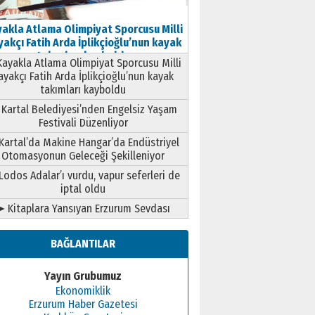
akla Atlama Olimpiyat Sporcusu Milli
akçı Fatih Arda İplikçioğlu’nun kayak
takımları kayboldu
ayakla Atlama Olimpiyat Sporcusu Milli
ayakçı Fatih Arda İplikçioğlu’nun kayak
takımları kayboldu
Kartal Belediyesi’nden Engelsiz Yaşam
Festivali Düzenliyor
Kartal’da Makine Hangar’da Endüstriyel
Otomasyonun Geleceği Şekilleniyor
Lodos Adalar’ı vurdu, vapur seferleri de
iptal oldu
➤ Kitaplara Yansıyan Erzurum Sevdası
BAĞLANTILAR
Yayın Grubumuz
Ekonomiklik
Erzurum Haber Gazetesi