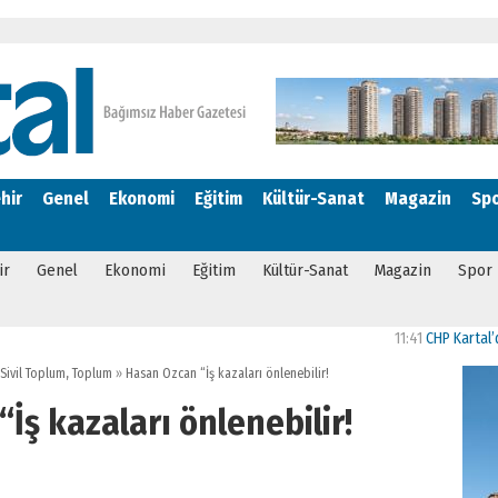
hir
Genel
Ekonomi
Eğitim
Kültür-Sanat
Magazin
Sp
ir
Genel
Ekonomi
Eğitim
Kültür-Sanat
Magazin
Spor
11:41
CHP Kartal’da Gülşe
Sivil Toplum
,
Toplum
»
Hasan Özcan “İş kazaları önlenebilir!
İş kazaları önlenebilir!