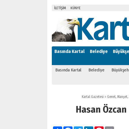
İLETİŞİM
KÜNYE
Basında Kartal
Belediye
Büyükşe
Basında Kartal
Belediye
Büyükşeh
Kartal Gazetesi
»
Genel
,
Manşet
,
Hasan Özcan “
Paylaş
Facebook
Twitter
LinkedIn
Pinterest
Email