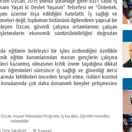
ten Özcan, 2015 yılında yürürlüğe giren 6331 sayılı İş
nsanı Yaşat ki Devlet Yaşasın” felsefesi ve “Önlemek,
 üzerine inşa edildiğini hatırlattı. İş sağlığı ve
etmeleri değil, toplumun bütününü ilgilendiren yapısal bir
eyen Özcan, güvenli çalışma ortamlarının çalışan
letmelerin ekonomik sürdürülebilirliğini doğrudan
 eğitimin belirleyici bir işlev üstlendiğini özellikle
nik eğitim kurumlarından mezun gençlerin çalışma
nci kazanmış olmasının kritik önem taşıdığına dikkat
ans öğrenimleri süresince iş sağlığı ve güvenliği dersi
arında tehlikeleri önceden tespit etme, riskleri kontrol
e konularında çok daha donanımlı bireyler yetişmesine
 Özcan
,
İnşaat Teknolojisi Programı
,
İş kazaları
,
Öğretim Görevlisi
,
önlenebilir!
s 2026 Salı 00:05 · 💬 0 yorum ·