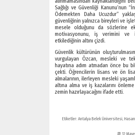
alınmamasından kaynaklandığını belir
Sağlığı ve Güvenliği Kanunu’nun “İ
Ödemekten Daha Ucuzdur” yaklaşımı
güvenliğinin yalnızca bireyleri ve işl
mesele olduğunu da sözlerine ekl
motivasyonunu, iş verimini ve iş
etkilediğinin altını çizdi.
Güvenlik kültürünün oluşturulmasında
vurgulayan Özcan, mesleki ve tek
hayatına adım atmadan önce bu bili
çekti. Öğrencilerin lisans ve ön lis
almalarının, ilerleyen mesleki yaşaml
altına alma ve iş kazalarını önlem
zemin hazırlayacağını ifade etti.
Etiketler:
Antalya Belek Üniversitesi
,
Hasan
📆 12 Mayı