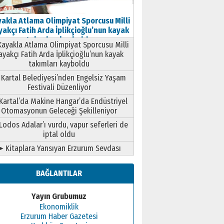
akla Atlama Olimpiyat Sporcusu Milli
akçı Fatih Arda İplikçioğlu’nun kayak
takımları kayboldu
ayakla Atlama Olimpiyat Sporcusu Milli
ayakçı Fatih Arda İplikçioğlu’nun kayak
takımları kayboldu
Kartal Belediyesi’nden Engelsiz Yaşam
Festivali Düzenliyor
Kartal’da Makine Hangar’da Endüstriyel
Otomasyonun Geleceği Şekilleniyor
Lodos Adalar’ı vurdu, vapur seferleri de
iptal oldu
➤ Kitaplara Yansıyan Erzurum Sevdası
BAĞLANTILAR
Yayın Grubumuz
Ekonomiklik
Erzurum Haber Gazetesi