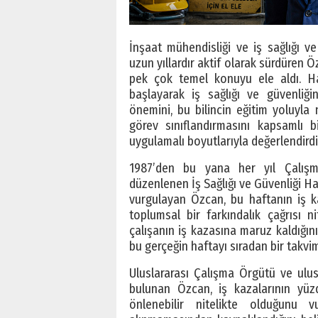
İnşaat mühendisliği ve iş sağlığı ve
uzun yıllardır aktif olarak sürdüren Ö
pek çok temel konuyu ele aldı. Ha
başlayarak iş sağlığı ve güvenliğin
önemini, bu bilincin eğitim yoluyla 
görev sınıflandırmasını kapsamlı
uygulamalı boyutlarıyla değerlendirdi
1987’den bu yana her yıl Çalışm
düzenlenen İş Sağlığı ve Güvenliği Ha
vurgulayan Özcan, bu haftanın iş k
toplumsal bir farkındalık çağrısı nit
çalışanın iş kazasına maruz kaldığını
bu gerçeğin haftayı sıradan bir takvim
Uluslararası Çalışma Örgütü ve ulusa
bulunan Özcan, iş kazalarının yüzd
önlenebilir nitelikte olduğunu v