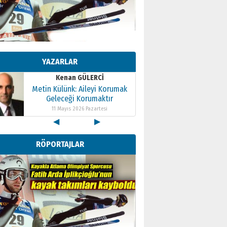
Kenan GÜLERCİ
Metin Külünk: Aileyi Korumak
Geleceği Korumaktır
YAZARLAR
11 Mayıs 2026 Pazartesi
Kenan GÜLERCİ
Metin Külünk: Aileyi Korumak
Geleceği Korumaktır
11 Mayıs 2026 Pazartesi
◀
▶
Kenan GÜLERCİ
Metin Külünk: Aileyi Korumak
RÖPORTAJLAR
Geleceği Korumaktır
11 Mayıs 2026 Pazartesi