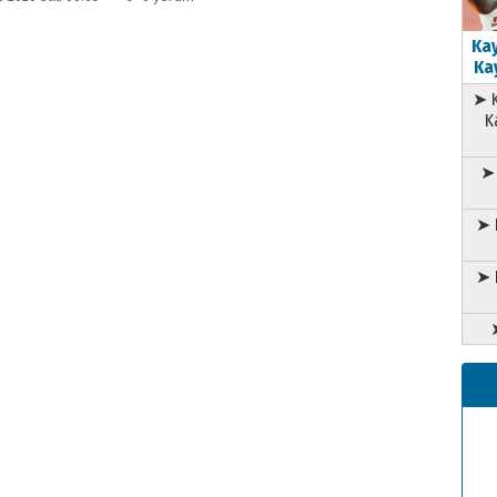
Kay
Kay
➤ K
K
➤ 
➤ 
➤ 