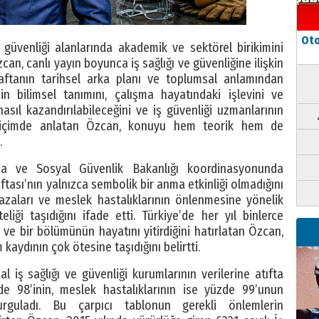
Oto
 güvenliği alanlarında akademik ve sektörel birikimini
zcan, canlı yayın boyunca iş sağlığı ve güvenliğine ilişkin
ftanın tarihsel arka planı ve toplumsal anlamından
in bilimsel tanımını, çalışma hayatındaki işlevini ve
nasıl kazandırılabileceğini ve iş güvenliği uzmanlarının
 biçimde anlatan Özcan, konuyu hem teorik hem de
.
a ve Sosyal Güvenlik Bakanlığı koordinasyonunda
ftası’nın yalnızca sembolik bir anma etkinliği olmadığını
azaları ve meslek hastalıklarının önlenmesine yönelik
eliği taşıdığını ifade etti. Türkiye’de her yıl binlerce
 ve bir bölümünün hayatını yitirdiğini hatırlatan Özcan,
 kaydının çok ötesine taşıdığını belirtti.
l iş sağlığı ve güvenliği kurumlarının verilerine atıfta
e 98’inin, meslek hastalıklarının ise yüzde 99’unun
urguladı. Bu çarpıcı tablonun gerekli önlemlerin