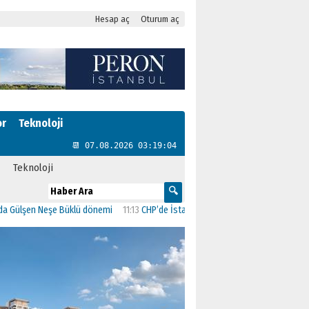
Hesap aç
Oturum aç
or
Teknoloji
📆 07.08.2026 03:19:05
Teknoloji
n Neşe Büklü dönemi
11:13
CHP’de İstanbul’daki 23 İlçenin Başkanları Belli Oldu