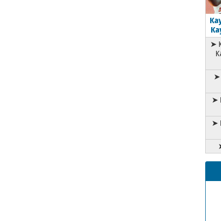
Kay
Kay
➤ K
K
➤ 
➤ 
➤ 