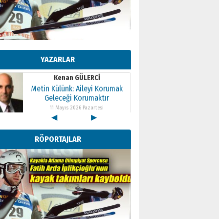
Kenan GÜLERCİ
Metin Külünk: Aileyi Korumak
Geleceği Korumaktır
YAZARLAR
11 Mayıs 2026 Pazartesi
Kenan GÜLERCİ
Metin Külünk: Aileyi Korumak
Geleceği Korumaktır
11 Mayıs 2026 Pazartesi
◀
▶
Kenan GÜLERCİ
Metin Külünk: Aileyi Korumak
RÖPORTAJLAR
Geleceği Korumaktır
11 Mayıs 2026 Pazartesi