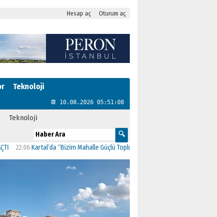
Hesap aç
Oturum aç
or
Teknoloji
📆 10.08.2026 05:51:09
Teknoloji
06
Kartal’da “Bizim Mahalle Güçlü Toplum” Projesi Hayata Geçti
11:41
CHP Kart