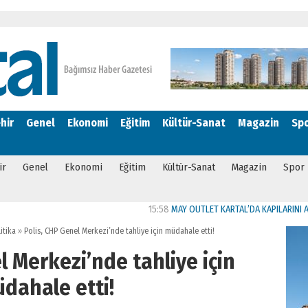
hir
Genel
Ekonomi
Eğitim
Kültür-Sanat
Magazin
Sp
ir
Genel
Ekonomi
Eğitim
Kültür-Sanat
Magazin
Spor
15:58
MAY OUTLET KARTAL’DA KAPILARINI AÇTI
22:
itika
»
Polis, CHP Genel Merkezi’nde tahliye için müdahale etti!
l Merkezi’nde tahliye için
dahale etti!