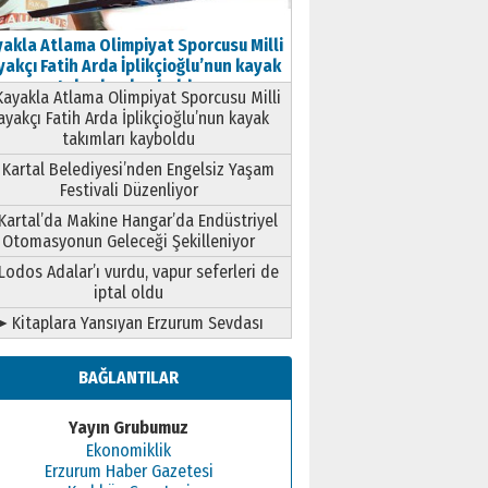
akla Atlama Olimpiyat Sporcusu Milli
akçı Fatih Arda İplikçioğlu’nun kayak
takımları kayboldu
ayakla Atlama Olimpiyat Sporcusu Milli
ayakçı Fatih Arda İplikçioğlu’nun kayak
takımları kayboldu
Kartal Belediyesi’nden Engelsiz Yaşam
Festivali Düzenliyor
Kartal’da Makine Hangar’da Endüstriyel
Otomasyonun Geleceği Şekilleniyor
Lodos Adalar’ı vurdu, vapur seferleri de
iptal oldu
➤ Kitaplara Yansıyan Erzurum Sevdası
BAĞLANTILAR
Yayın Grubumuz
Ekonomiklik
Erzurum Haber Gazetesi