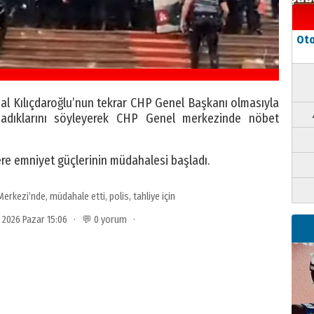
Oto
al Kılıçdaroğlu’nun tekrar CHP Genel Başkanı olmasıyla
nımadıklarını söyleyerek CHP Genel merkezinde nöbet
re emniyet güçlerinin müdahalesi başladı.
Merkezi’nde
,
müdahale etti
,
polis
,
tahliye için
s 2026 Pazar 15:06 · 💬 0 yorum ·