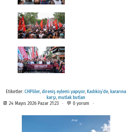
Etiketler:
CHPliler
,
direniş eylemi yapıyor
,
Kadıköy’de
,
kararına
karşı
,
mutlak butlan
📆 24 Mayıs 2026 Pazar 21:23 · 💬 0 yorum ·