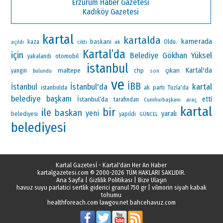
Erzurum Haber Gazetesi
Kadıköy Gazetesi
kartal
kartalda
kamerada
baskani
Oldu.
kaza
ak
açıldı
cikti
Kartal’da
için
Gökhan Yüksel
Belediye
otomobil
yakalandı
istanbul
Kartal'da
maltepe
çıkan
chp
yangin
bulundu
son
ve
İBB
İstanbul'da
kartal
İstanbul
ak parti
istanbulda
Tuzla'da
belediye başkanı
İstanbul’da
etti
tarafından
Cumhurbaşkanı
araç
kartal
bir
ile
baskan
yeni
yaralı
belediyesi
yapıldı
GÜNCEL
belediyesi
Kartal Gazetesİ - Kartal'dan Her An Haber
kartalgazetesi.com
© 2000-2026 TÜM HAKLARI SAKLIDIR.
Ana Sayfa
|
Gizlilik Politikası
|
Bize Ulaşın
havuz suyu parlatici sertlik giderici granul 750 gr
|
vilmorin siyah kabak
tohumu
healthforeach.com
lawgov.net
bahcehavuz.com