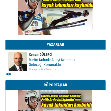
Kenan GÜLERCİ
Metin Külünk: Aileyi Korumak
Geleceği Korumaktır
11 Mayıs 2026 Pazartesi
YAZARLAR
Kenan GÜLERCİ
Metin Külünk: Aileyi Korumak
Geleceği Korumaktır
11 Mayıs 2026 Pazartesi
◀
▶
Kenan GÜLERCİ
Metin Külünk: Aileyi Korumak
RÖPORTAJLAR
Geleceği Korumaktır
11 Mayıs 2026 Pazartesi