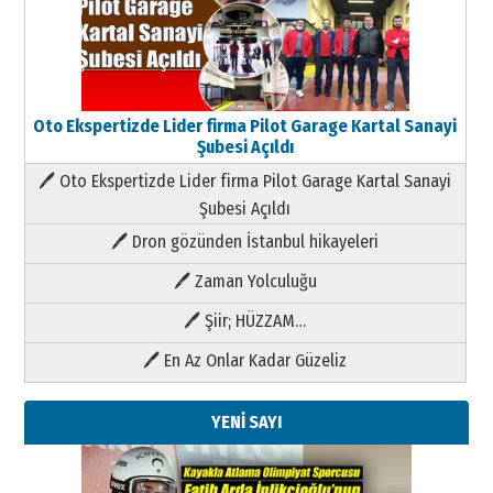
Oto Ekspertizde Lider firma Pilot Garage Kartal Sanayi
Şubesi Açıldı
🖊 Oto Ekspertizde Lider firma Pilot Garage Kartal Sanayi
Şubesi Açıldı
🖊 Dron gözünden İstanbul hikayeleri
🖊 Zaman Yolculuğu
🖊 Şiir; HÜZZAM…
🖊 En Az Onlar Kadar Güzeliz
YENİ SAYI