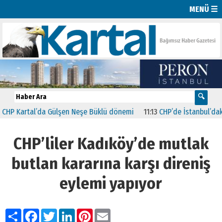
MENÜ ☰
artal’da Gülşen Neşe Büklü dönemi
11:13
CHP’de İstanbul’daki 23 İl
CHP’liler Kadıköy’de mutlak
butlan kararına karşı direniş
eylemi yapıyor
Paylaş
Facebook
Twitter
LinkedIn
Pinterest
Email