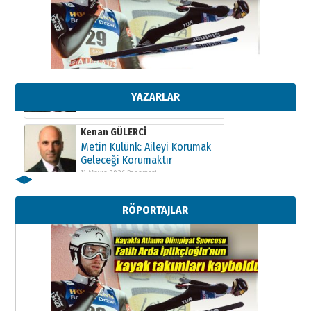
Kenan GÜLERCİ
Metin Külünk: Aileyi Korumak
Geleceği Korumaktır
11 Mayıs 2026 Pazartesi
YAZARLAR
Kenan GÜLERCİ
Metin Külünk: Aileyi Korumak
Geleceği Korumaktır
11 Mayıs 2026 Pazartesi
◀
▶
Kenan GÜLERCİ
Metin Külünk: Aileyi Korumak
RÖPORTAJLAR
Geleceği Korumaktır
11 Mayıs 2026 Pazartesi