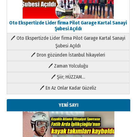
Oto Ekspertizde Lider firma Pilot Garage Kartal Sanayi
Şubesi Açıldı
🖊 Oto Ekspertizde Lider firma Pilot Garage Kartal Sanayi
Şubesi Açıldı
🖊 Dron gözünden İstanbul hikayeleri
🖊 Zaman Yolculuğu
🖊 Şiir; HÜZZAM…
🖊 En Az Onlar Kadar Güzeliz
YENİ SAYI