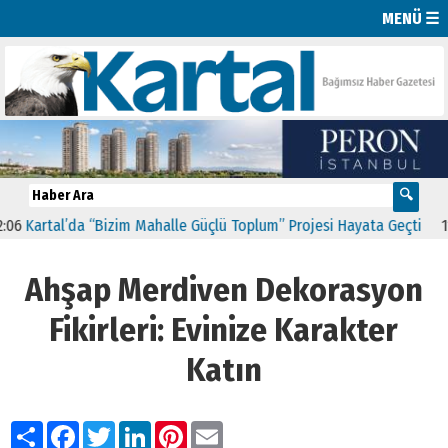
MENÜ ☰
artal’da “Bizim Mahalle Güçlü Toplum” Projesi Hayata Geçti
11:41
C
Ahşap Merdiven Dekorasyon
Fikirleri: Evinize Karakter
Katın
Paylaş
Facebook
Twitter
LinkedIn
Pinterest
Email