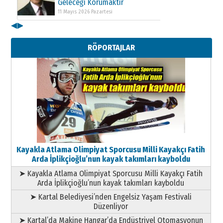
Geleceği Korumaktır
11 Mayıs 2026 Pazartesi
◀
▶
Kenan GÜLERCİ
Metin Külünk: Aileyi Korumak
RÖPORTAJLAR
Geleceği Korumaktır
11 Mayıs 2026 Pazartesi
Kayakla Atlama Olimpiyat Sporcusu Milli Kayakçı Fatih
Arda İplikçioğlu’nun kayak takımları kayboldu
➤ Kayakla Atlama Olimpiyat Sporcusu Milli Kayakçı Fatih
Arda İplikçioğlu’nun kayak takımları kayboldu
➤ Kartal Belediyesi’nden Engelsiz Yaşam Festivali
Düzenliyor
➤ Kartal’da Makine Hangar’da Endüstriyel Otomasyonun