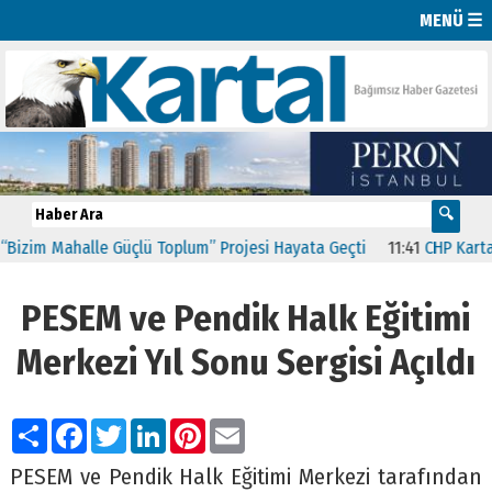
MENÜ ☰
Mahalle Güçlü Toplum” Projesi Hayata Geçti
11:41
CHP Kartal’da Gü
PESEM ve Pendik Halk Eğitimi
Merkezi Yıl Sonu Sergisi Açıldı
Paylaş
Facebook
Twitter
LinkedIn
Pinterest
Email
PESEM ve Pendik Halk Eğitimi Merkezi tarafından