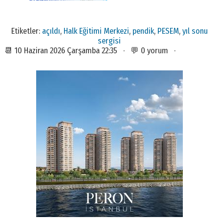
Etiketler:
açıldı
,
Halk Eğitimi Merkezi
,
pendik
,
PESEM
,
yıl sonu
sergisi
📆 10 Haziran 2026 Çarşamba 22:35 · 💬 0 yorum ·