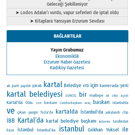
Geleceği Şekilleniyor
➤ Lodos Adalar’ı vurdu, vapur seferleri de iptal oldu
➤ Kitaplara Yansıyan Erzurum Sevdası
BAĞLANTILAR
Yayın Grubumuz
Ekonomiklik
Erzurum Haber Gazetesi
Kadıköy Gazetesi
kartal
için
Belediye
yeni
kamerada
yaralı
etti
ak parti
yapıldı
kartal belediyesi
bir
maltepe
ak
GÜNCEL
cikti
açıldı
baskan
Kartal'da
Oldu.
baskani
Cumhurbaşkanı
araç
istanbulda
son
ve
kartalda
İstanbul'da
çıkan
chp
yangin
Tuzla'da
yakalandı
Kartal’da
İBB
kartal belediye başkanı
tarafından
bulundu
istanbul
ile
Gökhan Yüksel
İstanbul
İstanbul’da
kaza