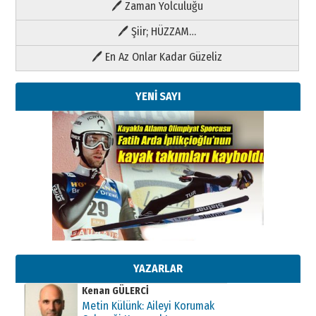
🖊 Zaman Yolculuğu
🖊 Şiir; HÜZZAM…
🖊 En Az Onlar Kadar Güzeliz
YENİ SAYI
Kenan GÜLERCİ
Metin Külünk: Aileyi Korumak
Geleceği Korumaktır
11 Mayıs 2026 Pazartesi
YAZARLAR
Kenan GÜLERCİ
Metin Külünk: Aileyi Korumak