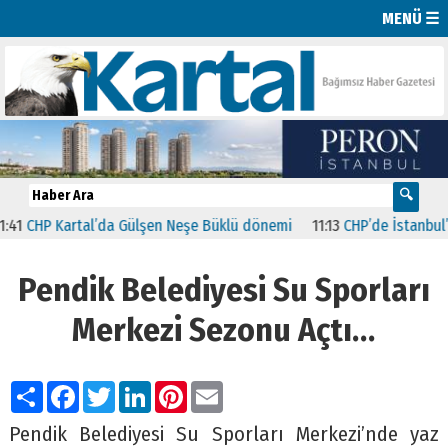
MENÜ ☰
HP Kartal’da Gülşen Neşe Büklü dönemi
11:13
CHP’de İstanbul’daki 
Pendik Belediyesi Su Sporları
Merkezi Sezonu Açtı…
Paylaş
Facebook
Twitter
LinkedIn
Pinterest
Email
Pendik Belediyesi Su Sporları Merkezi’nde yaz