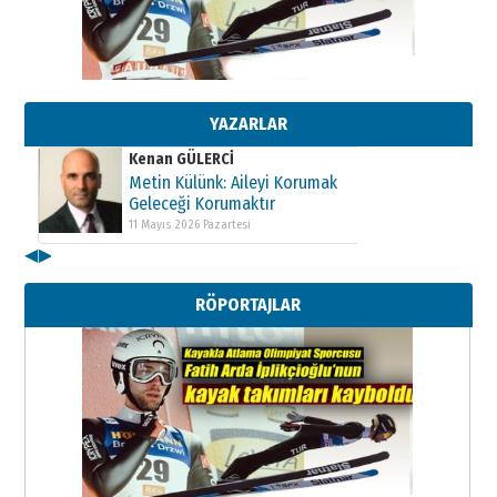
Kenan GÜLERCİ
Metin Külünk: Aileyi Korumak
Geleceği Korumaktır
11 Mayıs 2026 Pazartesi
YAZARLAR
Kenan GÜLERCİ
Metin Külünk: Aileyi Korumak
Geleceği Korumaktır
11 Mayıs 2026 Pazartesi
◀
▶
Kenan GÜLERCİ
Metin Külünk: Aileyi Korumak
RÖPORTAJLAR
Geleceği Korumaktır
11 Mayıs 2026 Pazartesi