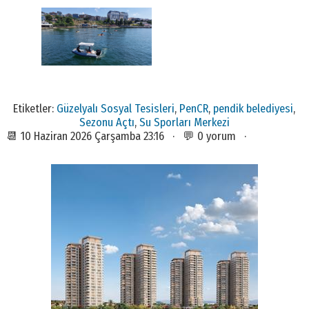
Etiketler:
Güzelyalı Sosyal Tesisleri
,
PenCR
,
pendik belediyesi
,
Sezonu Açtı
,
Su Sporları Merkezi
📆 10 Haziran 2026 Çarşamba 23:16 · 💬 0 yorum ·