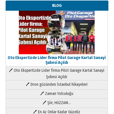
BLOG
Oto Ekspertizde Lider firma Pilot Garage Kartal Sanayi
Şubesi Açıldı
🖊 Oto Ekspertizde Lider firma Pilot Garage Kartal Sanayi
Şubesi Açıldı
🖊 Dron gözünden İstanbul hikayeleri
🖊 Zaman Yolculuğu
🖊 Şiir; HÜZZAM…
🖊 En Az Onlar Kadar Güzeliz