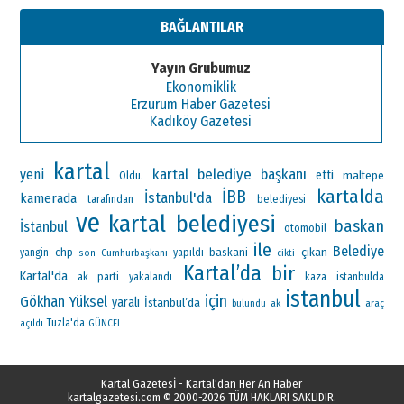
BAĞLANTILAR
Yayın Grubumuz
Ekonomiklik
Erzurum Haber Gazetesi
Kadıköy Gazetesi
kartal
kartal belediye başkanı
yeni
etti
maltepe
Oldu.
kartalda
İBB
İstanbul'da
kamerada
tarafından
belediyesi
ve
kartal belediyesi
baskan
İstanbul
otomobil
ile
Belediye
çıkan
chp
baskani
yangin
Cumhurbaşkanı
yapıldı
son
cikti
Kartal’da
bir
Kartal'da
ak parti
yakalandı
kaza
istanbulda
istanbul
için
Gökhan Yüksel
yaralı
İstanbul’da
ak
araç
bulundu
Tuzla'da
açıldı
GÜNCEL
Kartal Gazetesİ - Kartal'dan Her An Haber
kartalgazetesi.com
© 2000-2026 TÜM HAKLARI SAKLIDIR.