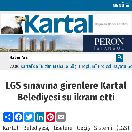
MENÜ ☰
22:06
Kartal’da “Bizim Mahalle Güçlü Toplum” Projesi Hayata Geçti
LGS sınavına girenlere Kartal
Belediyesi su ikram etti
Paylaş
Facebook
Twitter
LinkedIn
Pinterest
Email
Kartal Belediyesi, Liselere Geçiş Sistemi (LGS)