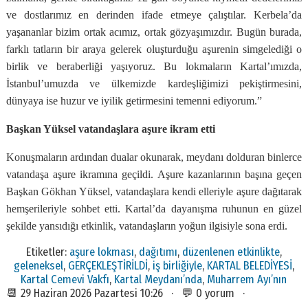
ve dostlarımız en derinden ifade etmeye çalıştılar. Kerbela’da
yaşananlar bizim ortak acımız, ortak gözyaşımızdır. Bugün burada,
farklı tatların bir araya gelerek oluşturduğu aşurenin simgelediği o
birlik ve beraberliği yaşıyoruz. Bu lokmaların Kartal’ımızda,
İstanbul’umuzda ve ülkemizde kardeşliğimizi pekiştirmesini,
dünyaya ise huzur ve iyilik getirmesini temenni ediyorum.”
Başkan Yüksel vatandaşlara aşure ikram etti
Konuşmaların ardından dualar okunarak, meydanı dolduran binlerce
vatandaşa aşure ikramına geçildi. Aşure kazanlarının başına geçen
Başkan Gökhan Yüksel, vatandaşlara kendi elleriyle aşure dağıtarak
hemşerileriyle sohbet etti. Kartal’da dayanışma ruhunun en güzel
şekilde yansıdığı etkinlik, vatandaşların yoğun ilgisiyle sona erdi.
Etiketler:
aşure lokması
,
dağıtımı
,
düzenlenen etkinlikte
,
geleneksel
,
GERÇEKLEŞTİRİLDİ
,
iş birliğiyle
,
KARTAL BELEDİYESİ
,
Kartal Cemevi Vakfı
,
Kartal Meydanı’nda
,
Muharrem Ayı’nın
📆 29 Haziran 2026 Pazartesi 10:26 · 💬 0 yorum ·