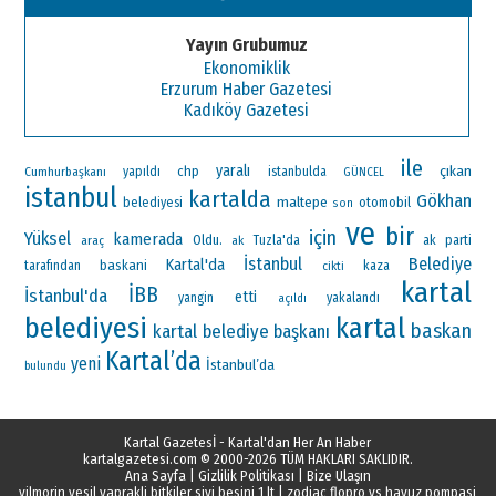
Yayın Grubumuz
Ekonomiklik
Erzurum Haber Gazetesi
Kadıköy Gazetesi
ile
yaralı
çıkan
chp
Cumhurbaşkanı
yapıldı
istanbulda
GÜNCEL
istanbul
kartalda
Gökhan
maltepe
otomobil
belediyesi
son
ve
bir
için
Yüksel
kamerada
Oldu.
ak parti
araç
ak
Tuzla'da
İstanbul
Belediye
Kartal'da
baskani
tarafından
kaza
cikti
kartal
İBB
İstanbul'da
etti
yangin
yakalandı
açıldı
belediyesi
kartal
baskan
kartal belediye başkanı
Kartal’da
yeni
İstanbul’da
bulundu
Kartal Gazetesİ - Kartal'dan Her An Haber
kartalgazetesi.com
© 2000-2026 TÜM HAKLARI SAKLIDIR.
Ana Sayfa
|
Gizlilik Politikası
|
Bize Ulaşın
vilmorin yesil yaprakli bitkiler sivi besini 1 lt
|
zodiac flopro vs havuz pompasi