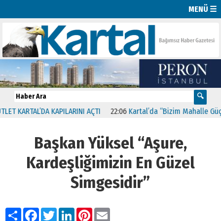
MENÜ ☰
KARTAL’DA KAPILARINI AÇTI
22:06
Kartal’da “Bizim Mahalle Güçlü T
Başkan Yüksel “Aşure,
Kardeşliğimizin En Güzel
Simgesidir”
Paylaş
Facebook
Twitter
LinkedIn
Pinterest
Email