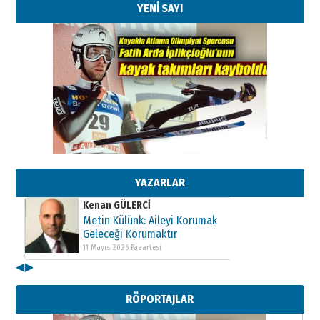
YENİ SAYI
Kenan GÜLERCİ
Metin Külünk: Aileyi Korumak
Geleceği Korumaktır
11 Mayıs 2026 Pazartesi
YAZARLAR
Kenan GÜLERCİ
Metin Külünk: Aileyi Korumak
Geleceği Korumaktır
11 Mayıs 2026 Pazartesi
◀
▶
Kenan GÜLERCİ
Metin Külünk: Aileyi Korumak
RÖPORTAJLAR
Geleceği Korumaktır
11 Mayıs 2026 Pazartesi