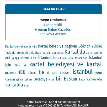
BAĞLANTILAR
Yayın Grubumuz
Ekonomiklik
Erzurum Haber Gazetesi
Kadıköy Gazetesi
kartal belediye başkanı
Gökhan Yüksel
Kartal'da
yakalandı
cikti
Kartal’da
yaralı
otomobil
Tuzla'da
belediyesi
istanbulda
yapıldı
açıldı
İstanbul'da
İstanbul
etti
İstanbul’da
yangin
araç
tarafından
bulundu
ve
kartal belediyesi
kartal
için
Oldu.
ak
istanbul
ile
İBB
yeni
maltepe
ak parti
baskani
GÜNCEL
bir
baskan
Belediye
kamerada
çıkan
chp
Cumhurbaşkanı
kaza
kartalda
son
Kartal Gazetesİ - Kartal'dan Her An Haber
kartalgazetesi.com
© 2000-2026 TÜM HAKLARI SAKLIDIR.