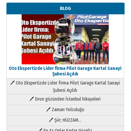
BLOG
Oto Ekspertizde Lider firma Pilot Garage Kartal Sanayi
Şubesi Açıldı
🖊 Oto Ekspertizde Lider firma Pilot Garage Kartal Sanayi
Şubesi Açıldı
🖊 Dron gözünden İstanbul hikayeleri
🖊 Zaman Yolculuğu
🖊 Şiir; HÜZZAM…
🖊 En Az Onlar Kadar Güzeliz