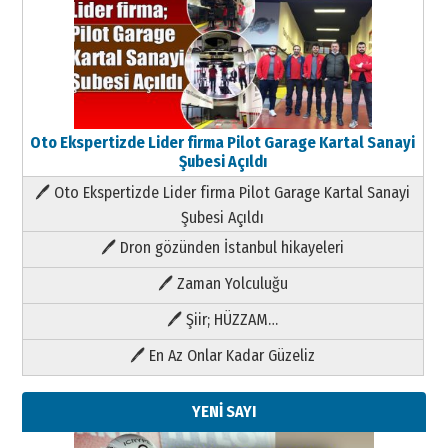
Oto Ekspertizde Lider firma Pilot Garage Kartal Sanayi
Şubesi Açıldı
🖊 Oto Ekspertizde Lider firma Pilot Garage Kartal Sanayi
Şubesi Açıldı
🖊 Dron gözünden İstanbul hikayeleri
🖊 Zaman Yolculuğu
🖊 Şiir; HÜZZAM…
🖊 En Az Onlar Kadar Güzeliz
YENİ SAYI