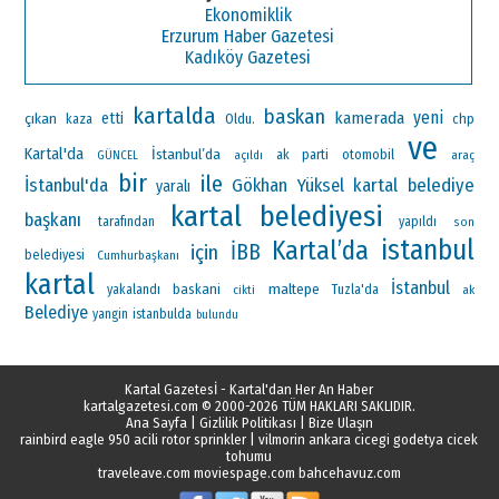
Ekonomiklik
Erzurum Haber Gazetesi
Kadıköy Gazetesi
kartalda
baskan
yeni
kamerada
çıkan
etti
Oldu.
chp
kaza
ve
Kartal'da
İstanbul’da
ak parti
otomobil
araç
GÜNCEL
açıldı
bir
ile
İstanbul'da
Gökhan Yüksel
kartal belediye
yaralı
kartal belediyesi
başkanı
tarafından
yapıldı
son
istanbul
Kartal’da
İBB
için
belediyesi
Cumhurbaşkanı
kartal
İstanbul
maltepe
baskani
yakalandı
Tuzla'da
ak
cikti
Belediye
yangin
istanbulda
bulundu
Kartal Gazetesİ - Kartal'dan Her An Haber
kartalgazetesi.com
© 2000-2026 TÜM HAKLARI SAKLIDIR.
Ana Sayfa
|
Gizlilik Politikası
|
Bize Ulaşın
rainbird eagle 950 acili rotor sprinkler
|
vilmorin ankara cicegi godetya cicek
tohumu
traveleave.com
moviespage.com
bahcehavuz.com