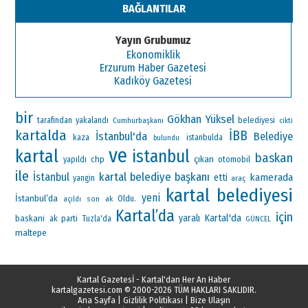
BAĞLANTILAR
Yayın Grubumuz
Ekonomiklik
Erzurum Haber Gazetesi
Kadıköy Gazetesi
bir
Gökhan Yüksel
tarafından
yakalandı
Cumhurbaşkanı
belediyesi
cikti
kartalda
İBB
İstanbul'da
Belediye
kaza
istanbulda
bulundu
ve
kartal
istanbul
baskan
çıkan
chp
otomobil
yapıldı
ile
kartal belediye başkanı
İstanbul
kamerada
etti
yangin
araç
kartal belediyesi
yeni
İstanbul’da
Oldu.
ak
açıldı
son
Kartal’da
için
Kartal'da
yaralı
baskani
ak parti
Tuzla'da
GÜNCEL
maltepe
Kartal Gazetesİ - Kartal'dan Her An Haber
kartalgazetesi.com
© 2000-2026 TÜM HAKLARI SAKLIDIR.
Ana Sayfa
|
Gizlilik Politikası
|
Bize Ulaşın