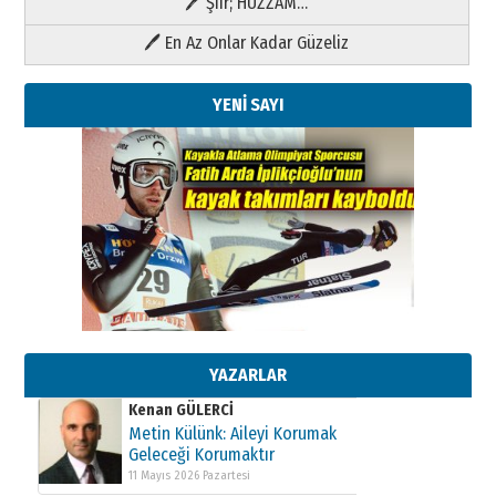
🖊 Şiir; HÜZZAM…
🖊 En Az Onlar Kadar Güzeliz
YENİ SAYI
Kenan GÜLERCİ
Metin Külünk: Aileyi Korumak
Geleceği Korumaktır
11 Mayıs 2026 Pazartesi
YAZARLAR
Kenan GÜLERCİ
Metin Külünk: Aileyi Korumak
Geleceği Korumaktır
11 Mayıs 2026 Pazartesi