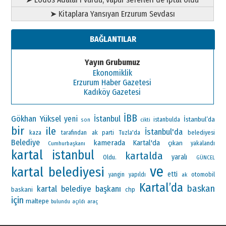
➤ Kitaplara Yansıyan Erzurum Sevdası
BAĞLANTILAR
Yayın Grubumuz
Ekonomiklik
Erzurum Haber Gazetesi
Kadıköy Gazetesi
İBB
Gökhan Yüksel
yeni
İstanbul
İstanbul’da
istanbulda
son
cikti
bir
ile
İstanbul'da
ak parti
kaza
tarafından
Tuzla'da
belediyesi
Belediye
kamerada
Kartal'da
çıkan
Cumhurbaşkanı
yakalandı
kartal
istanbul
kartalda
yaralı
Oldu.
GÜNCEL
ve
kartal belediyesi
etti
otomobil
yangin
yapıldı
ak
Kartal’da
baskan
kartal belediye başkanı
baskani
chp
için
maltepe
araç
bulundu
açıldı