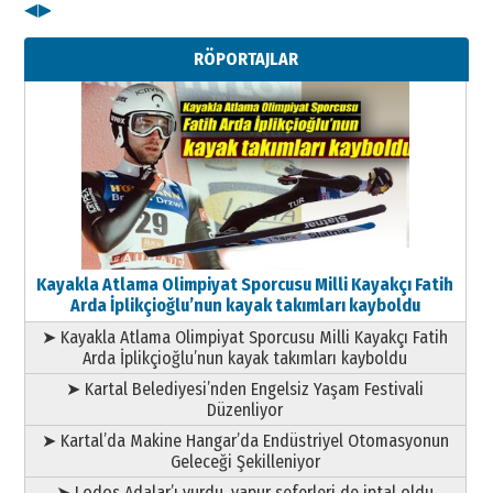
◀
▶
Kenan GÜLERCİ
Metin Külünk: Aileyi Korumak
RÖPORTAJLAR
Geleceği Korumaktır
11 Mayıs 2026 Pazartesi
Kayakla Atlama Olimpiyat Sporcusu Milli Kayakçı Fatih
Arda İplikçioğlu’nun kayak takımları kayboldu
➤ Kayakla Atlama Olimpiyat Sporcusu Milli Kayakçı Fatih
Arda İplikçioğlu’nun kayak takımları kayboldu
➤ Kartal Belediyesi’nden Engelsiz Yaşam Festivali
Düzenliyor
➤ Kartal’da Makine Hangar’da Endüstriyel Otomasyonun
Geleceği Şekilleniyor
➤ Lodos Adalar’ı vurdu, vapur seferleri de iptal oldu