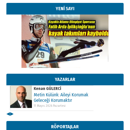
YENİ SAYI
Kenan GÜLERCİ
Metin Külünk: Aileyi Korumak
Geleceği Korumaktır
11 Mayıs 2026 Pazartesi
Kenan GÜLERCİ
YAZARLAR
Metin Külünk: Aileyi Korumak
Geleceği Korumaktır
11 Mayıs 2026 Pazartesi
Kenan GÜLERCİ
Metin Külünk: Aileyi Korumak
◀
▶
Geleceği Korumaktır
11 Mayıs 2026 Pazartesi
RÖPORTAJLAR