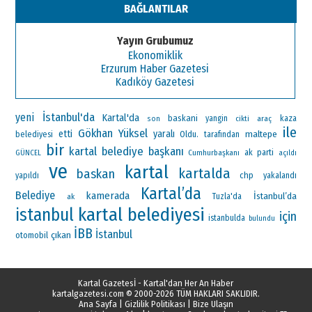
BAĞLANTILAR
Yayın Grubumuz
Ekonomiklik
Erzurum Haber Gazetesi
Kadıköy Gazetesi
İstanbul'da
yeni
Kartal'da
baskani
yangin
araç
kaza
son
cikti
ile
Gökhan Yüksel
etti
yaralı
maltepe
Oldu.
belediyesi
tarafından
bir
kartal belediye başkanı
ak parti
Cumhurbaşkanı
GÜNCEL
açıldı
ve
kartal
kartalda
baskan
chp
yapıldı
yakalandı
Kartal’da
Belediye
kamerada
İstanbul’da
ak
Tuzla'da
kartal belediyesi
istanbul
için
istanbulda
bulundu
İBB
İstanbul
çıkan
otomobil
Kartal Gazetesİ - Kartal'dan Her An Haber
kartalgazetesi.com
© 2000-2026 TÜM HAKLARI SAKLIDIR.
Ana Sayfa
|
Gizlilik Politikası
|
Bize Ulaşın