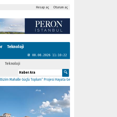
Hesap aç
Oturum aç
or
Teknoloji
📆 08.08.2026 11:10:22
Teknoloji
Mahalle Güçlü Toplum” Projesi Hayata Geçti
11:41
CHP Kartal’da Gülşen Neşe B