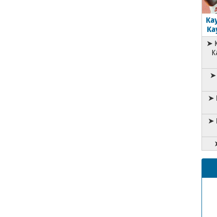
Kay
Kay
➤ K
K
➤ 
➤ 
➤ 