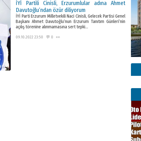
İYİ Partili Cinisli, Erzurumlular adına Ahmet
Davutoğlu’ndan özür diliyorum
İYİ Parti Erzurum Milletvekili Naci Cinisli, Gelecek Partisi Genel
Başkanı Ahmet Davutoğlu’nun Erzurum Tanıtım Günleri’nin
açılış törenine alınmamasına sert tepki…
09.10.2022 23:50 💬 0 👀