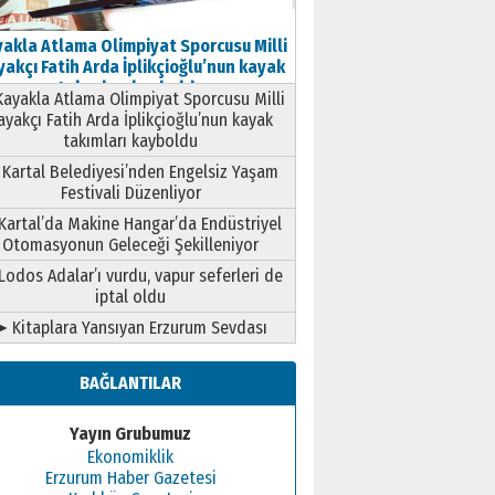
akla Atlama Olimpiyat Sporcusu Milli
akçı Fatih Arda İplikçioğlu’nun kayak
takımları kayboldu
ayakla Atlama Olimpiyat Sporcusu Milli
ayakçı Fatih Arda İplikçioğlu’nun kayak
takımları kayboldu
Kartal Belediyesi’nden Engelsiz Yaşam
Festivali Düzenliyor
Kartal’da Makine Hangar’da Endüstriyel
Otomasyonun Geleceği Şekilleniyor
Lodos Adalar’ı vurdu, vapur seferleri de
iptal oldu
➤ Kitaplara Yansıyan Erzurum Sevdası
BAĞLANTILAR
Yayın Grubumuz
Ekonomiklik
Erzurum Haber Gazetesi