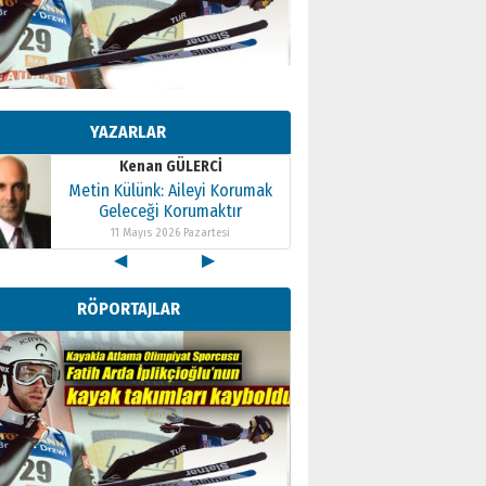
Kenan GÜLERCİ
Metin Külünk: Aileyi Korumak
Geleceği Korumaktır
YAZARLAR
11 Mayıs 2026 Pazartesi
Kenan GÜLERCİ
Metin Külünk: Aileyi Korumak
Geleceği Korumaktır
11 Mayıs 2026 Pazartesi
◀
▶
Kenan GÜLERCİ
Metin Külünk: Aileyi Korumak
RÖPORTAJLAR
Geleceği Korumaktır
11 Mayıs 2026 Pazartesi