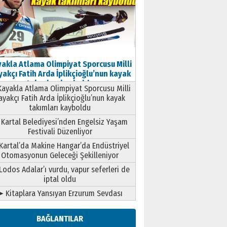
akla Atlama Olimpiyat Sporcusu Milli
akçı Fatih Arda İplikçioğlu’nun kayak
takımları kayboldu
ayakla Atlama Olimpiyat Sporcusu Milli
ayakçı Fatih Arda İplikçioğlu’nun kayak
takımları kayboldu
Kartal Belediyesi’nden Engelsiz Yaşam
Festivali Düzenliyor
Kartal’da Makine Hangar’da Endüstriyel
Otomasyonun Geleceği Şekilleniyor
Lodos Adalar’ı vurdu, vapur seferleri de
iptal oldu
➤ Kitaplara Yansıyan Erzurum Sevdası
BAĞLANTILAR