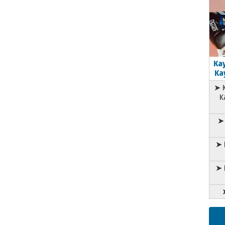
Kay
Kay
➤ K
K
➤ 
➤ 
➤ 