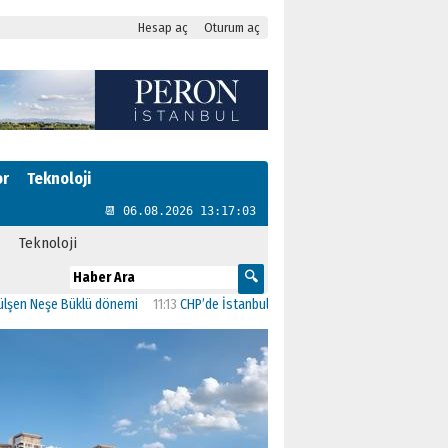
Hesap aç
Oturum aç
or
Teknoloji
📆 06.08.2026 13:17:04
Teknoloji
eşe Büklü dönemi
11:13
CHP’de İstanbul’daki 23 İlçenin Başkanları Belli Oldu
2