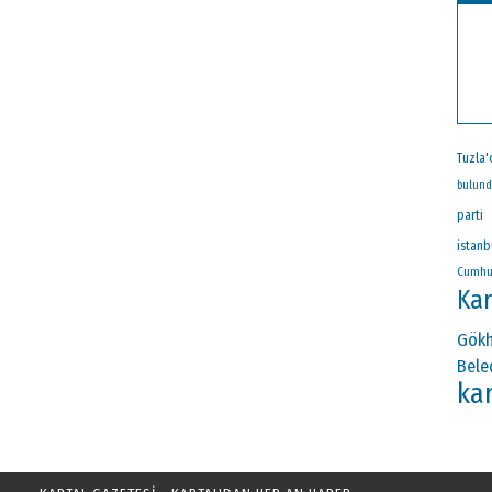
Tuzla'
bulun
parti
istanb
Cumhu
Kar
Gökh
Bele
kar