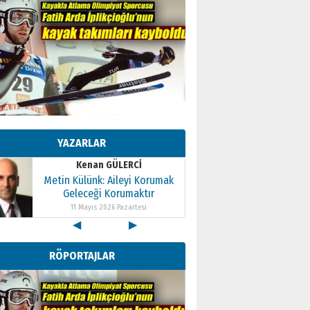
Kenan GÜLERCİ
Metin Külünk: Aileyi Korumak
Geleceği Korumaktır
YAZARLAR
11 Mayıs 2026 Pazartesi
Kenan GÜLERCİ
Metin Külünk: Aileyi Korumak
Geleceği Korumaktır
11 Mayıs 2026 Pazartesi
◀
▶
Kenan GÜLERCİ
Metin Külünk: Aileyi Korumak
RÖPORTAJLAR
Geleceği Korumaktır
11 Mayıs 2026 Pazartesi