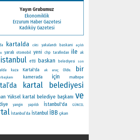
Yayın Grubumuz
Ekonomiklik
Erzurum Haber Gazetesi
Kadıköy Gazetesi
kartalda
baskani
da
yakalandı
cikti
açıldı
ile
yeni
yaralı
otomobil
chp
ak
tarafından
du
istanbul
baskan
etti
belediyesi
son
bir
Kartal'da
Oldu.
ulda
kaza
ak
araç
için
kamerada
maltepe
rbaşkanı
kartal belediyesi
tal’da
ve
an Yüksel
kartal belediye başkanı
İstanbul'da
diye
yangin
yapıldı
GÜNCEL
tal
İBB
İstanbul
İstanbul’da
çıkan