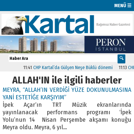
MENÜ ☰
11:41
CHP Kartal’da Gülşen Neşe Büklü dönemi
11:13
CHP’de
ALLAH'IN ile ilgili haberler
MEYRA, “ALLAH’IN VERDİĞİ YÜZE DOKUNULMASINA
YANİ ESTETİĞE KARŞIYIM”
İpek Açar’ın TRT Müzik ekranlarında
yayınlanacak performans programı ‘İpek
Yolu’nun 14 Nisan Perşembe akşamı konuğu
Meyra oldu. Meyra, 6 yıl…