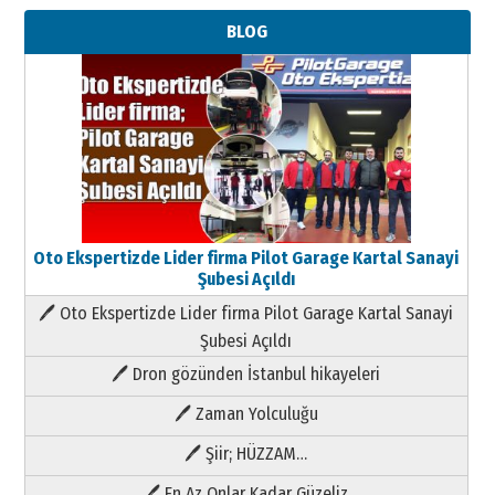
BLOG
Oto Ekspertizde Lider firma Pilot Garage Kartal Sanayi
Şubesi Açıldı
🖊 Oto Ekspertizde Lider firma Pilot Garage Kartal Sanayi
Şubesi Açıldı
🖊 Dron gözünden İstanbul hikayeleri
🖊 Zaman Yolculuğu
🖊 Şiir; HÜZZAM…
🖊 En Az Onlar Kadar Güzeliz