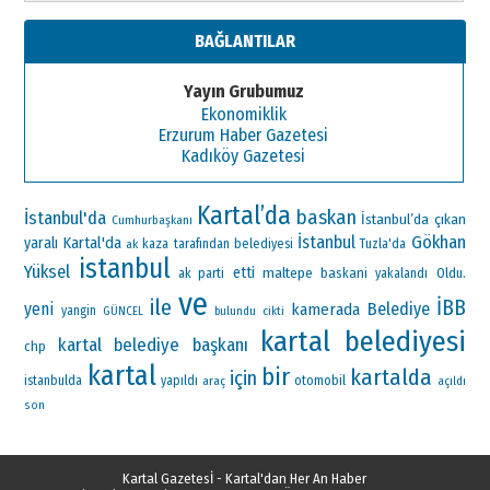
BAĞLANTILAR
Yayın Grubumuz
Ekonomiklik
Erzurum Haber Gazetesi
Kadıköy Gazetesi
Kartal’da
baskan
İstanbul'da
İstanbul’da
çıkan
Cumhurbaşkanı
Gökhan
İstanbul
Kartal'da
yaralı
ak
kaza
tarafından
belediyesi
Tuzla'da
istanbul
Yüksel
etti
maltepe
ak parti
baskani
Oldu.
yakalandı
ve
ile
İBB
yeni
Belediye
kamerada
yangin
GÜNCEL
bulundu
cikti
kartal belediyesi
kartal belediye başkanı
chp
kartal
bir
kartalda
için
otomobil
istanbulda
yapıldı
araç
açıldı
son
Kartal Gazetesİ - Kartal'dan Her An Haber