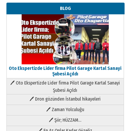
BLOG
Oto Ekspertizde Lider firma Pilot Garage Kartal Sanayi
Şubesi Açıldı
🖊 Oto Ekspertizde Lider firma Pilot Garage Kartal Sanayi
Şubesi Açıldı
🖊 Dron gözünden İstanbul hikayeleri
🖊 Zaman Yolculuğu
🖊 Şiir; HÜZZAM…
🖊 En Az Onlar Kadar Güzeliz