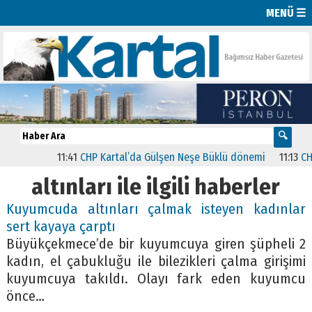
MENÜ ☰
11:41
CHP Kartal’da Gülşen Neşe Büklü dönemi
11:13
CHP’d
altınları ile ilgili haberler
Kuyumcuda altınları çalmak isteyen kadınlar
sert kayaya çarptı
Büyükçekmece’de bir kuyumcuya giren şüpheli 2
kadın, el çabukluğu ile bilezikleri çalma girişimi
kuyumcuya takıldı. Olayı fark eden kuyumcu
önce…