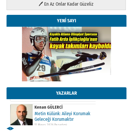
🖊 En Az Onlar Kadar Güzeliz
YENİ SAYI
Kenan GÜLERCİ
Metin Külünk: Aileyi Korumak
Geleceği Korumaktır
11 Mayıs 2026 Pazartesi
YAZARLAR
Kenan GÜLERCİ
Metin Külünk: Aileyi Korumak
Geleceği Korumaktır
11 Mayıs 2026 Pazartesi
◀
▶
Kenan GÜLERCİ