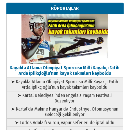
Metin Külünk: Aileyi Korumak
RÖPORTAJLAR
Geleceği Korumaktır
11 Mayıs 2026 Pazartesi
Kayakla Atlama Olimpiyat Sporcusu Milli Kayakçı Fatih
Arda İplikçioğlu’nun kayak takımları kayboldu
➤ Kayakla Atlama Olimpiyat Sporcusu Milli Kayakçı Fatih
Arda İplikçioğlu’nun kayak takımları kayboldu
➤ Kartal Belediyesi’nden Engelsiz Yaşam Festivali
Düzenliyor
➤ Kartal’da Makine Hangar’da Endüstriyel Otomasyonun
Geleceği Şekilleniyor
➤ Lodos Adalar’ı vurdu, vapur seferleri de iptal oldu