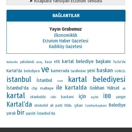
➤ Kitaplara Yansıyan Erzurum Sevdası
BAĞLANTILAR
Yayın Grubumuz
Ekonomiklik
Erzurum Haber Gazetesi
Kadıköy Gazetesi
kartal belediye başkanı
etti
yakalandı
araç
kaza
Tuzla'da
bulundu
ve
baskan
yeni
Kartal'da
kamerada
belediyesi
tarafından
GÜNCEL
kartal belediyesi
istanbul
İstanbul
son
ile
kartalda
İstanbul'da
Gökhan Yüksel
maltepe
chp
ak
kartal
İBB
için
baskani
istanbulda
yangin
cikti
açıldı
Kartal’da
Belediye
çıkan
otomobil
ak parti
Oldu.
Cumhurbaşkanı
bir
yaralı
İstanbul’da
yapıldı